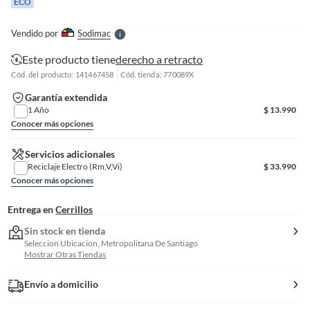
ECO
l
l
e
Vendido por
Sodimac
S
Este producto tiene
derecho a retracto
Cód. del producto: 141467458
Cód. tienda: 770089X
Garantía extendida
1 Año
$
13.990
Conocer más opciones
Servicios adicionales
Reciclaje Electro (Rm,V,Vi)
$
33.990
Conocer más opciones
Entrega en
Cerrillos
Sin stock en tienda
Seleccion Ubicacion, Metropolitana De Santiago
Mostrar Otras Tiendas
Envío a domicilio