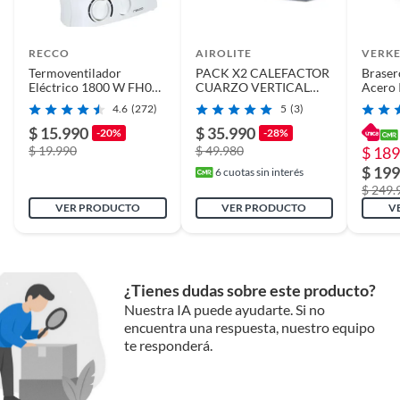
RECCO
AIROLITE
VERK
Termoventilador
PACK X2 CALEFACTOR
Braser
Eléctrico 1800 W FH04-
CUARZO VERTICAL
Acero 
W Blanco
800W HQ80
Acc / 
4.6
(272)
5
(3)
$ 15.990
$ 35.990
-20%
-28%
$ 19.990
$ 49.980
$ 189
$ 199
6
cuotas sin interés
$ 249.
VER PRODUCTO
VER PRODUCTO
V
¿Tienes dudas sobre este producto?
Nuestra IA puede ayudarte. Si no
encuentra una respuesta, nuestro equipo
te responderá.