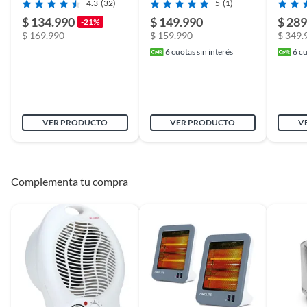
4.3
(32)
5
(1)
$ 134.990
$ 149.990
$ 289
-21%
$ 169.990
$ 159.990
$ 349.
6
cuotas sin interés
6
cu
VER PRODUCTO
VER PRODUCTO
V
Complementa tu compra