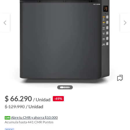
$ 66.290
-49%
/ Unidad
o
$ 129.990
/ Unidad
f
n
I
Abre tu CMR y ahorra $10.000
r
Acumula hasta
441
CMR Puntos
e