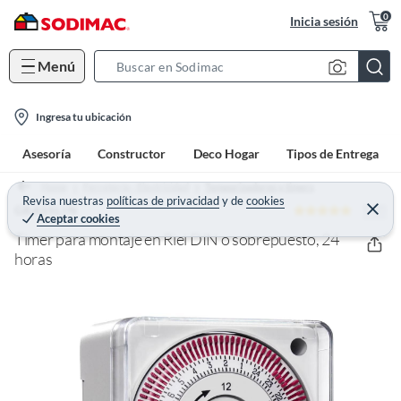
0
Inicia sesión
Menú
S
e
l
a
Ingresa tu ubicación
o
r
Asesoría
Constructor
Deco Hogar
Tipos de Entrega
c
c
a
h
Home
Ferretería - Electricidad
Temporizadores y timers
t
Revisa nuestras
políticas de privacidad
y
de
cookies
B
5 (2)
C
GRASSLIN
Aceptar cookies
e
i
a
r
Timer para montaje en Riel DIN o sobrepuesto, 24
o
r
r
a
horas
n
r
-
i
c
o
n