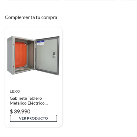
Complementa tu compra
LEXO
Gabinete Tablero
Metálico Eléctrico
400x300x200 1 puerta
$ 39.990
Ip65
VER PRODUCTO