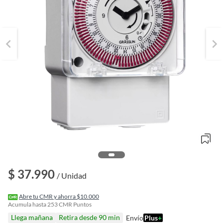
o
$ 37.990
f
/ Unidad
n
I
r
Abre tu CMR y ahorra $10.000
e
Acumula hasta
253
CMR Puntos
l
Llega mañana
Retira desde 90 min
Envío
Plus
+
l