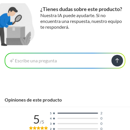
¿Tienes dudas sobre este producto?
Nuestra IA puede ayudarte. Si no
encuentra una respuesta, nuestro equipo
te responderá.
Escribe una pregunta
Opiniones de este producto
2
5
5
0
4
/5
0
3
0
2