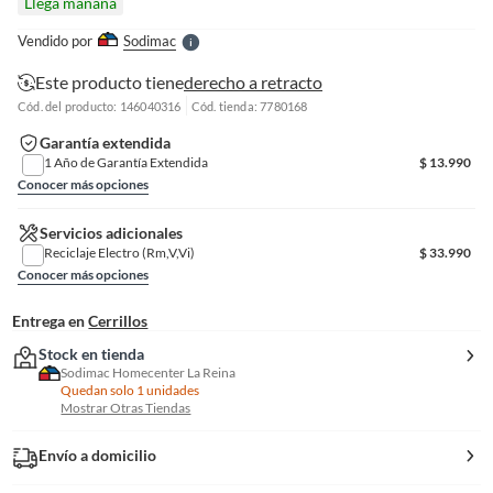
Llega mañana
l
e
Vendido por
Sodimac
S
Este producto tiene
derecho a retracto
Cód. del producto: 146040316
Cód. tienda: 7780168
Garantía extendida
1 Año de Garantía Extendida
$
13.990
Conocer más opciones
Servicios adicionales
Reciclaje Electro (Rm,V,Vi)
$
33.990
Conocer más opciones
Entrega en
Cerrillos
Stock en tienda
Sodimac Homecenter La Reina
Quedan solo 1 unidades
Mostrar Otras Tiendas
Envío a domicilio