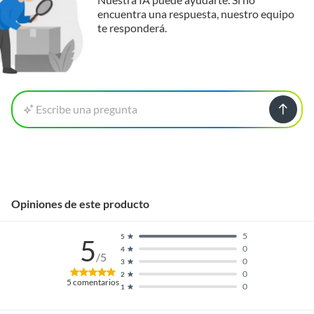
encuentra una respuesta, nuestro equipo
te responderá.
Escribe una pregunta
Opiniones de este producto
5
5
5
0
4
/5
0
3
0
2
5
comentarios
0
1