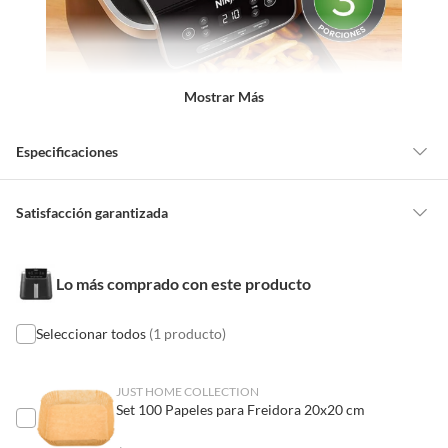
Mostrar Más
Especificaciones
Detalle de la garantía
2 años
Satisfacción garantizada
Por ley, tienes hasta
10 días para devolver un producto
si te arrepientes
de la compra.
Plazo de
1 año(s)
Lo más comprado con este producto
Debe estar en perfecto estado, con todas sus etiquetas, sellos intactos y
disponibilidad de
sin uso, tal como te lo entregamos. Ten en cuenta que lo debes haber
servicio técnico
comprado por internet y que hay ciertas categorías que no tienen este
Seleccionar todos
(1 producto)
derecho:
Modelo
AF140EU
Productos que, por su naturaleza, no puedan ser devueltos,
JUST HOME COLLECTION
puedan deteriorarse o caducar con rapidez.
Set 100 Papeles para Freidora 20x20 cm
Confeccionados a la medida.
Potencia
1750 W