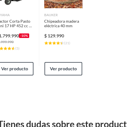
OYAMA
BAUKER
actor Corta Pasto
Chipeadora madera
ni 17 HP 452 cc 30
eléctrica 40 mm
TLT30-17M
1.799.990
$
129.990
-10%
.999.990
(
21
)
(
5
)
Ver producto
Ver producto
Tienes dudas sobre este produc