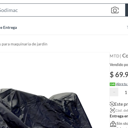
S
e
a
de Entrega
r
c
 para maquinaria de jardín
h
B
Co
|
MTD
a
Vendido po
r
$ 69.
Abre tu
−
Este p
Cód. de
Entrega e
Sin st