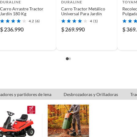
usados, reparados, abiertos, de segunda selección,
DURALINE
DURALINE
TOYA
s en esa condición a un precio reducido.
Carro Arrastre Tractor
Carro Tractor Metálico
Recolec
Jardín 180 Kg
Universal Para Jardín
Pulgad
itaminas, entre otros análogos.
4.2
(6)
4
(1)
$ 236.990
$ 269.990
$ 369
,5" (65cm) y un recolector incluido de 150L. Fabricado
n duradera para tu tractor.
224 cc 25.5 " T66RS
ractores, ideales para mantener tu jardín impecable.
macenar tus herramientas y accesorios de jardinería de
adores y partidores de lena
Desbrozadoras y Orilladoras
Tra