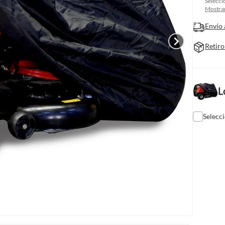
Selecci
Mostrar
Envío 
Retiro
L
Selecc