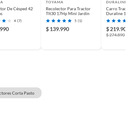
MA
TOYAMA
DURALINE
tor De Césped 42
Recolector Para Tractor
Carro Tractor P
as
Tlt30 17Hp Mini Jardín
Duraline 150k
4
(7)
5
(1)
.990
$ 139.990
$ 219.900
-
$ 274.890
ctores Corta Pasto