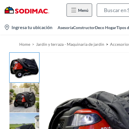
Menú
l
Ingresa tu ubicación
Asesoría
Constructor
Deco Hogar
Tipos 
o
c
Home
Jardín y terraza - Maquinaria de jardín
Accesorios
a
t
i
o
n
-
i
c
o
n