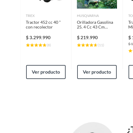
TREX
HUSQVARNA
T
Tractor 452 cc 40 "
Orilladora Gasolina
Tr
con recolector
25. 4 Cc 43 Cm
Mi
Profesional
" 
$
3.299.990
$
219.990
$
$
1
(
8
)
(
11
)
Ver producto
Ver producto
¿