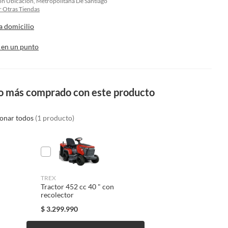
on Ubicacion, Metropolitana De Santiago
 Otras Tiendas
a domicilio
 en un punto
o más comprado con este producto
ionar todos
(1 producto)
TREX
Tractor 452 cc 40 " con
recolector
$
3.299.990