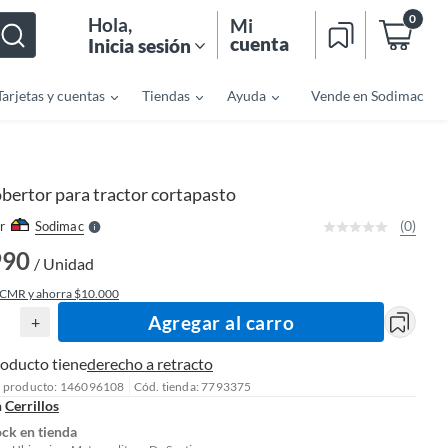
0
Hola
,
Mi
cuenta
Inicia sesión
Tarjetas y cuentas
Tiendas
Ayuda
Vende en Sodimac
o
f
n
I
r
e
bertor para tractor cortapasto
l
l
e
(0)
r
Sodimac
S
990
/ Unidad
 CMR y ahorra $10.000
Agregar al carro
+
roducto tiene
derecho a retracto
l producto: 146096108
Cód. tienda: 7793375
n
Cerrillos
ock en tienda