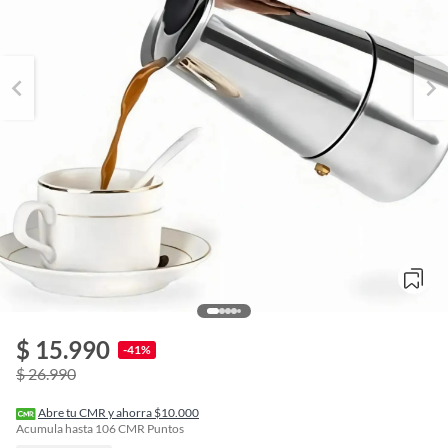
$ 15.990
o
-41%
f
$ 26.990
n
I
r
Abre tu CMR y ahorra $10.000
e
Acumula hasta
106
CMR Puntos
l