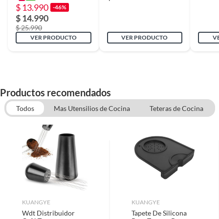
$ 13.990
Color básico
-46%
Plata
$ 14.990
Equipada con un mango de plástico resistente al calor
$ 25.990
para un agarre cómodo y seguro y una mayor
VER PRODUCTO
VER PRODUCTO
V
Color
plata
seguridad durante su uso.
Apto para lavavajillas
Si
Productos recomendados
Incluye filtro
Sí
Todos
Mas Utensilios de Cocina
Teteras de Cocina
Material cafetera no
Acero inoxidable
eléctrica
KUANGYE
KUANGYE
Wdt Distribuidor
Tapete De Silicona