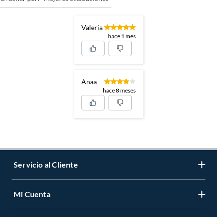
Valeria
hace 1 mes
Anaa
hace 8 meses
Servicio al Cliente
Mi Cuenta
Contáctanos
Medios de Pago