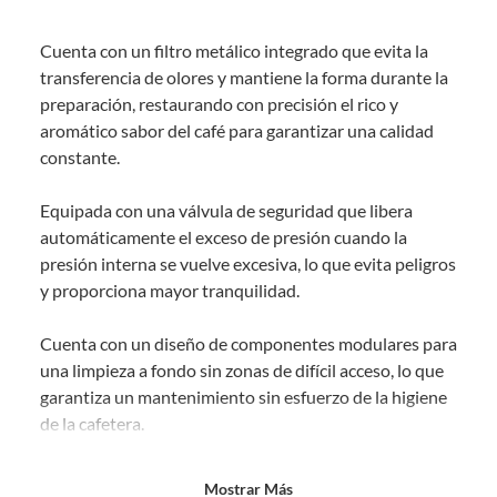
Debe estar en perfecto estado, con todas sus etiquetas, sellos intactos y
sin uso, tal como te lo entregamos. Ten en cuenta que lo debes haber
Cuenta con un filtro metálico integrado que evita la
comprado por internet y que hay ciertas categorías que no tienen este
derecho:
transferencia de olores y mantiene la forma durante la
preparación, restaurando con precisión el rico y
Productos que, por su naturaleza, no puedan ser devueltos,
aromático sabor del café para garantizar una calidad
puedan deteriorarse o caducar con rapidez.
constante.
Confeccionados a la medida.
De uso personal.
Equipada con una válvula de seguridad que libera
En sodimac.cl te damos
30 días desde que recibes el producto
. Debe
automáticamente el exceso de presión cuando la
estar en perfecto estado, con todas sus etiquetas y sin uso, tal como te lo
presión interna se vuelve excesiva, lo que evita peligros
entregamos.
y proporciona mayor tranquilidad.
Productos digitales que se entregan a través de una descarga
electrónica, por ejemplo, cupones de experiencia o programas
Cuenta con un diseño de componentes modulares para
para el computador.
una limpieza a fondo sin zonas de difícil acceso, lo que
Productos a pedido o confeccionados a medida.
garantiza un mantenimiento sin esfuerzo de la higiene
Productos que han sido informados como imperfectos, usados,
de la cafetera.
reparados, abiertos, de segunda selección, remanufacturados o
con alguna deficiencia, que sean comprados en esa condición a
un precio reducido.
La base de acero inoxidable reforzada es compatible
Mostrar Más