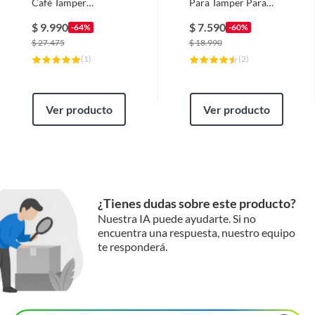
Café Tamper
Para Tamper Para
Accesorio Para
Compactar Cafe
Espresso
$
9.990
$
7.590
-64%
-60%
$
27.475
$
18.990
(
1
)
(
2
)
Ver producto
Ver producto
¿Tienes dudas sobre este producto?
Nuestra IA puede ayudarte. Si no
encuentra una respuesta, nuestro equipo
te responderá.