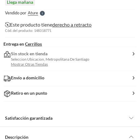
Llega mañana
l
e
Vendido por
Ature
S
Este producto tiene
derecho a retracto
Cód. del producto: 148318771
Entrega en
Cerrillos
Sin stock en tienda
Seleccion Ubicacion, Metropolitana De Santiago
Mostrar Otras Tiendas
Envío a domicilio
Retiro en un punto
Satisfacción garantizada
Por ley, tienes hasta
10 días para devolver un producto
si te arrepientes
de la compra.
Descripción