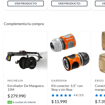
VER PRODUCTO
VER PRODUCTO
V
Complementa tu compra
MICHELIN
GARDENA
ERGO
Enrollador De Manguera
Kit conector 1/2" con
Conect
15M
Stop y sin Stop
mangue
bronce
$ 279.990
4.8
(15)
$ 11.990
$ 7.3
6
cuotas sin interés