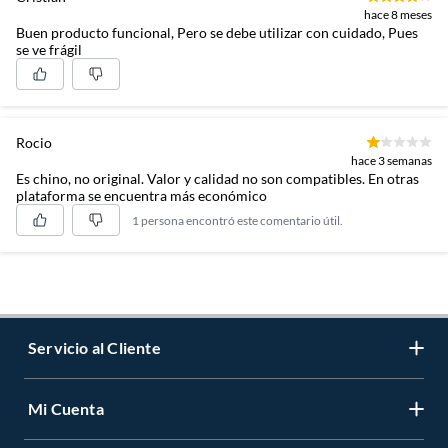
hace 8 meses
Buen producto funcional, Pero se debe utilizar con cuidado, Pues
se ve frágil
Rocio
hace 3 semanas
Es chino, no original. Valor y calidad no son compatibles. En otras
plataforma se encuentra más económico
1 persona encontró este comentario útil.
Servicio al Cliente
Mi Cuenta
Contáctanos