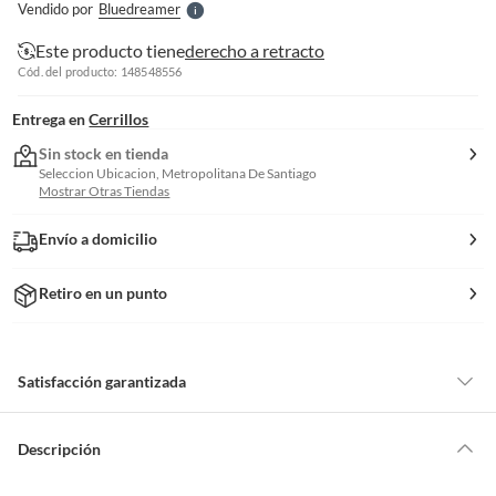
Vendido por
Bluedreamer
S
Este producto tiene
derecho a retracto
Cód. del producto: 148548556
Entrega en
Cerrillos
Sin stock en tienda
Seleccion Ubicacion, Metropolitana De Santiago
Mostrar Otras Tiendas
Envío a domicilio
Retiro en un punto
Satisfacción garantizada
Por ley, tienes hasta
10 días para devolver un producto
si te arrepientes
de la compra.
Descripción
Debe estar en perfecto estado, con todas sus etiquetas, sellos intactos y
sin uso, tal como te lo entregamos. Ten en cuenta que lo debes haber