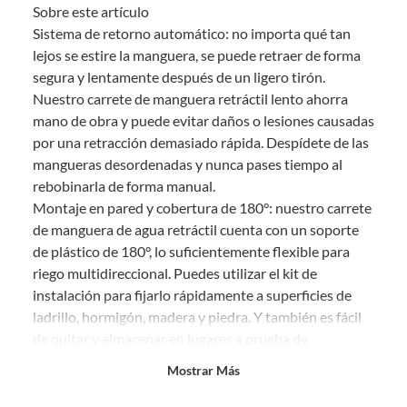
Sobre este artículo
comprado por internet y que hay ciertas categorías que no tienen este
derecho:
Sistema de retorno automático: no importa qué tan
lejos se estire la manguera, se puede retraer de forma
Productos que, por su naturaleza, no puedan ser devueltos,
segura y lentamente después de un ligero tirón.
puedan deteriorarse o caducar con rapidez.
Nuestro carrete de manguera retráctil lento ahorra
Confeccionados a la medida.
mano de obra y puede evitar daños o lesiones causadas
De uso personal.
por una retracción demasiado rápida. Despídete de las
En sodimac.cl te damos
30 días desde que recibes el producto
. Debe
mangueras desordenadas y nunca pases tiempo al
estar en perfecto estado, con todas sus etiquetas y sin uso, tal como te lo
rebobinarla de forma manual.
entregamos.
Montaje en pared y cobertura de 180°: nuestro carrete
Productos digitales que se entregan a través de una descarga
de manguera de agua retráctil cuenta con un soporte
electrónica, por ejemplo, cupones de experiencia o programas
de plástico de 180°, lo suficientemente flexible para
para el computador.
riego multidireccional. Puedes utilizar el kit de
Productos a pedido o confeccionados a medida.
instalación para fijarlo rápidamente a superficies de
Productos que han sido informados como imperfectos, usados,
ladrillo, hormigón, madera y piedra. Y también es fácil
reparados, abiertos, de segunda selección, remanufacturados o
de quitar y almacenar en lugares a prueba de
con alguna deficiencia, que sean comprados en esa condición a
un precio reducido.
congelación. lo puedes montar donde quieras y rociar
Mostrar Más
como quieras.
Alimentos, bebidas, medicamentos, suplementos alimenticios,
vitaminas, entre otros análogos.
Se puede mantener bloqueado en su posición: gracias