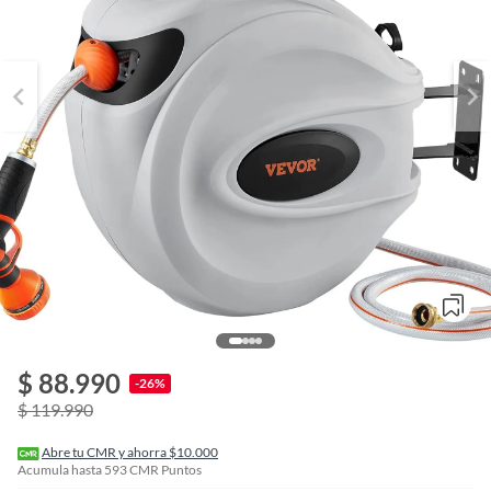
o
f
$ 88.990
n
-26%
I
$ 119.990
r
e
l
Abre tu CMR y ahorra $10.000
l
Acumula hasta
593
CMR Puntos
e