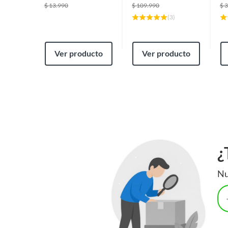
$
13.990
$
109.990
$
3
(
3
)
Ver producto
Ver producto
¿
Nu