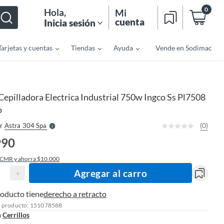
0
Hola
,
Mi
cuenta
Inicia sesión
Tarjetas y cuentas
Tiendas
Ayuda
Vende en Sodimac
o
f
n
I
Cepilladora Electrica Industrial 750w Ingco Ss Pl7508
r
e
o
l
l
e
(0)
r
Astra 304 Spa
S
990
 CMR y ahorra $10.000
Agregar al carro
+
roducto tiene
derecho a retracto
l producto: 151078588
n
Cerrillos