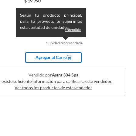
$
19.990
Según tu producto principal,
para tu proyecto te sugerimos
esta cantidad de unidades.
Entendido
1
unidad recomendada
Agregar al Carro
Vendido por
Astra 304 Spa
 existe suficiente información para calificar a este vendedor.
Ver todos los productos de este vendedor