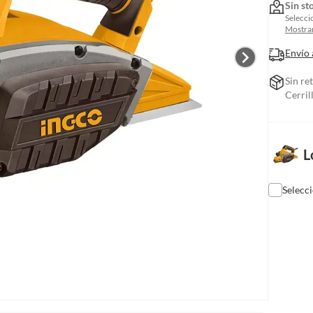
Sin st
Selecci
Mostrar
Envío 
Sin re
Cerril
L
Selecc