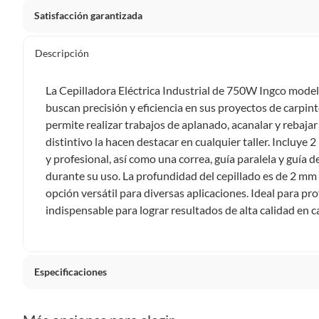
Satisfacción garantizada
Por ley, tienes hasta
10 días para devolver un producto
si
Descripción
Debe estar en perfecto estado, con todas sus etiquetas, sell
en cuenta que lo debes haber comprado por internet y que 
La Cepilladora Eléctrica Industrial de 750W Ingco model
Productos que, por su naturaleza, no puedan ser devueltos, pu
buscan precisión y eficiencia en sus proyectos de carpin
Confeccionados a la medida.
permite realizar trabajos de aplanado, acanalar y rebajar
De uso personal.
distintivo la hacen destacar en cualquier taller. Incluye
y profesional, así como una correa, guía paralela y guí
En sodimac.cl te damos
30 días desde que recibes el prod
durante su uso. La profundidad del cepillado es de 2 mm y
etiquetas y sin uso, tal como te lo entregamos.
opción versátil para diversas aplicaciones. Ideal para pr
Productos digitales que se entregan a través de una desc
indispensable para lograr resultados de alta calidad en 
programas para el computador.
Productos a pedido o confeccionados a medida.
Productos que han sido informados como imperfectos, 
remanufacturados o con alguna deficiencia, que sean comprado
Especificaciones
Alimentos, bebidas, medicamentos, suplementos alimenticios, v
Pinturas de un color a solicitud.
Cantidad de paquetes
1