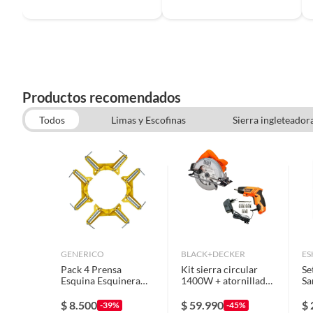
Material
Metal
Incluye
1 Cepil
original
Productos recomendados
Largo
29 cm
Todos
Limas y Escofinas
Sierra ingleteador
Taladros Inalambricos
Espesor
2 mm
Color
Amaril
Garantía
6 mese
GENERICO
BLACK+DECKER
ES
Pack 4 Prensa
Kit sierra circular
Se
Esquina Esquinera
1400W + atornillador
Sa
Ancho
8,2 cm
Para Madera
4.8V
3/
Toolmak
BLACK+DECKER
$
8.500
$
59.990
$
-39%
-45%