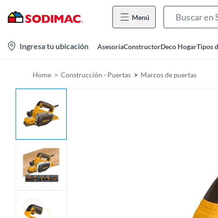
Menú
l
Ingresa tu ubicación
Asesoría
Constructor
Deco Hogar
Tipos 
o
c
Home
Construcción - Puertas
Marcos de puertas
a
t
i
o
n
-
i
c
o
n