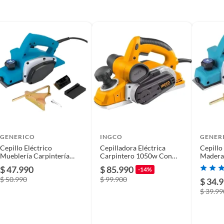
o nuevo sin uso en su empaque original de fábrica
GENERICO
INGCO
GENER
Cepillo Eléctrico
Cepilladora Eléctrica
Cepillo
a por fallas de fabricación. No cubre daños por uso
Mueblería Carpintería
Carpintero 1050w Con
Madera 
o, golpes, sobrecarga eléctrica o desgaste normal.
750w 7000rpm Azul
Accesorios Ingco
$ 47.990
$ 85.990
-14%
$ 50.990
$ 99.900
$ 34.
$ 39.99