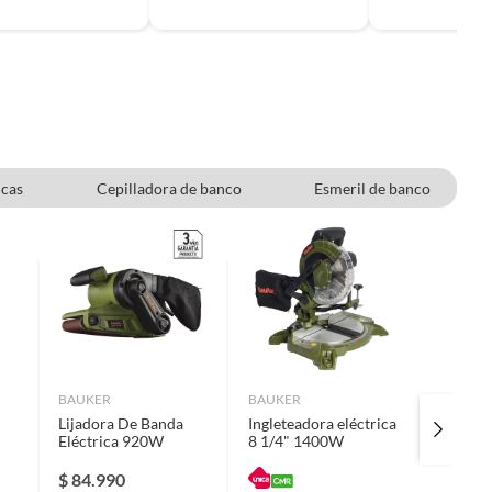
icas
Cepilladora de banco
Esmeril de banco
Esmeril angular
BAUKER
BAUKER
BAUKER
Lijadora De Banda
Ingleteadora eléctrica
Fresado
Eléctrica 920W
8 1/4" 1400W
550 W +
$
84.990
$
72.9