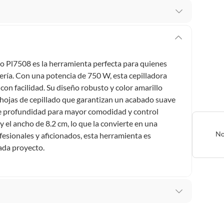
 te arrepientes de la compra.
os intactos y sin uso, tal como te lo entregamos. Ten
hay ciertas categorías que no tienen este derecho:
o Pl7508 es la herramienta perfecta para quienes
edan deteriorarse o caducar con rapidez.
tería. Con una potencia de 750 W, esta cepilladora
 con facilidad. Su diseño robusto y color amarillo
 2 hojas de cepillado que garantizan un acabado suave
a de profundidad para mayor comodidad y control
ucto
. Debe estar en perfecto estado, con todas sus
 el ancho de 8.2 cm, lo que la convierte en una
No
ofesionales y aficionados, esta herramienta es
arga electrónica, por ejemplo, cupones de experiencia o
cada proyecto.
usados, reparados, abiertos, de segunda selección,
s en esa condición a un precio reducido.
itaminas, entre otros análogos.