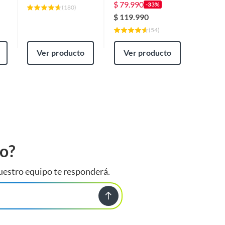
$
79.990
-33%
(
180
)
$
119.990
(
54
)
Ver producto
Ver producto
Ver
to?
uestro equipo te responderá.