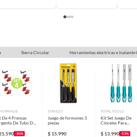
ladora eléctrica Ingco 750W, manual de usuario, caja
.
a
Sierra Circular
Herramientas electricas e inalambr
lo
s
HOPANGIE
STANLEY
TOTAL TOOLS
t De 4 Prensas
Juego de formones 3
Kit Set Juego De
rgento De Tubo De
piezas
Cinceles Para
4
Madera 4 Pcs
21.590
$
15.990
$
13.990
-30%
-53%