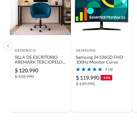
Incluye
una Sill
Condicion del producto
Nuevo
Garantía
6 mese
GENERICO
SAMSUNG
SILLA DE ESCRITORIO
Samsung 24 S36GD FHD
AREMARK TERCIOPELO
100Hz Monitor Curvo
País de origen
China
PETROLEO BIGHOUSE
$ 120.990
5
(4)
$ 132.990
$ 119.990
-14%
$ 139.990