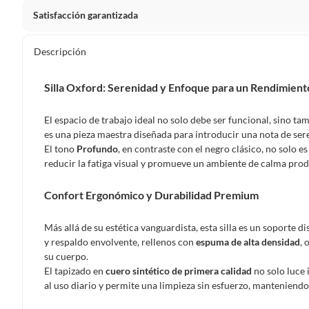
Satisfacción garantizada
Por ley, tienes hasta
10 días para devolver un producto
si
Descripción
Debe estar en perfecto estado, con todas sus etiquetas, sell
en cuenta que lo debes haber comprado por internet y que 
Silla Oxford: Serenidad y Enfoque para un Rendimient
Productos que, por su naturaleza, no puedan ser devueltos, pu
Confeccionados a la medida.
El espacio de trabajo ideal no solo debe ser funcional, sino ta
De uso personal.
es una pieza maestra diseñada para introducir una nota de ser
El tono
Profundo
, en contraste con el negro clásico, no solo e
En sodimac.cl te damos
30 días desde que recibes el prod
reducir la fatiga visual y promueve un ambiente de calma prod
etiquetas y sin uso, tal como te lo entregamos.
Confort Ergonómico y Durabilidad Premium
Productos digitales que se entregan a través de una desc
programas para el computador.
Más allá de su estética vanguardista, esta silla es un soporte 
Productos a pedido o confeccionados a medida.
y respaldo envolvente, rellenos con
espuma de alta densidad
, 
Productos que han sido informados como imperfectos, 
su cuerpo.
remanufacturados o con alguna deficiencia, que sean comprado
El tapizado en
cuero sintético de primera calidad
no solo luce 
Alimentos, bebidas, medicamentos, suplementos alimenticios, v
al uso diario y permite una limpieza sin esfuerzo, manteniend
Pinturas de un color a solicitud.