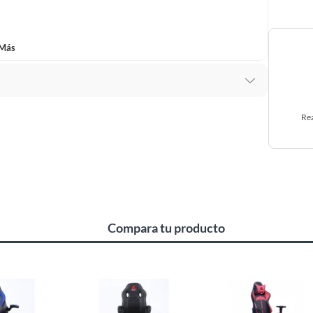
tema de ventilación discreta
en el respaldo que mantiene
 Más
función mecedora
que permite realizar pausas activas y
 de 5 ruedas, es la herramienta definitiva para quienes
Rea
bitono
Negro y Azul-Rojo Profundo
.
orificios de ventilación integrados.
al
y sistema de regulación de altura neumática.
intético (PU)
se giratoria de 360°.
Compara tu producto
soportar hasta
100 kg
de peso.
 desplazamiento suave.
va