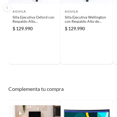
Espacio entre suelo y base
45 cm
AGUILA
AGUILA
Silla Ejecutiva Oxford con
Silla Ejecutiva Wellington
Respaldo Alto
con Respaldo Alto de
Profundidad
56 cm
Apoyabrazos Ajustables y
Cuero Sintético y
$ 129.990
$ 129.990
Mecedora
Mecedora - Negro
Profundidad del asiento
56 cm
Material del relleno
Espum
Requiere armado
Sí
Complementa tu compra
Cantidad de paquetes
1
Modelo
WCF-3