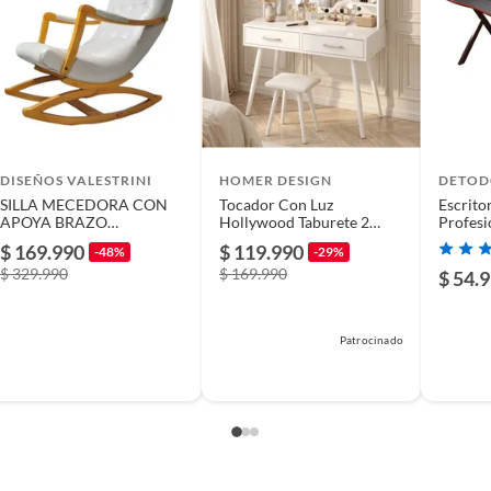
a de oficina
s
DISEÑOS VALESTRINI
HOMER DESIGN
DETOD
SILLA MECEDORA CON
Tocador Con Luz
Escrito
APOYA BRAZO
Hollywood Taburete 2
Profesi
ECOCUERO BEIGE
Cajones 100cm De Ancho
Chic H
$ 169.990
$ 119.990
-48%
-29%
$ 329.990
$ 169.990
$ 54.
Patrocinado