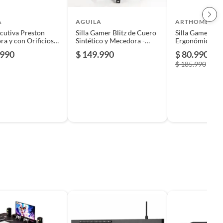
A
AGUILA
ARTHOME
ecutiva Preston
Silla Gamer Blitz de Cuero
Silla Gamer Tok
a y con Orificios
Sintético y Mecedora -
Ergonómica Ne
ilación de Cuero
Negro y Rojo
Reclinable
.990
$ 149.990
$ 80.990
-5
co
$ 185.990