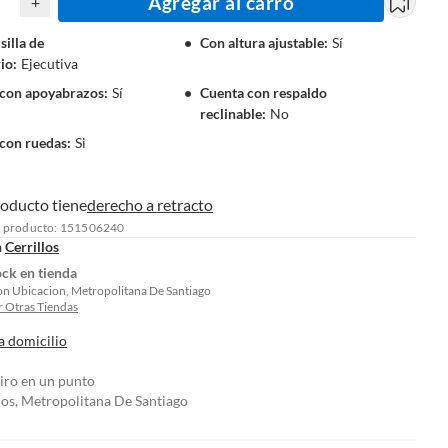
Agregar al carro
+
silla de
Con altura ajustable
:
Sí
rio
:
Ejecutiva
 con apoyabrazos
:
Sí
Cuenta con respaldo
reclinable
:
No
con ruedas
:
Si
roducto tiene
derecho a retracto
l producto: 151506240
n
Cerrillos
ock en tienda
on Ubicacion, Metropolitana De Santiago
 Otras Tiendas
a domicilio
tiro en un punto
los, Metropolitana De Santiago