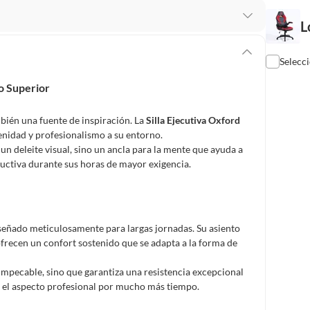
L
 te arrepientes de la compra.
os intactos y sin uso, tal como te lo entregamos. Ten
Selecc
hay ciertas categorías que no tienen este derecho:
o Superior
edan deteriorarse o caducar con rapidez.
mbién una fuente de inspiración. La
Silla Ejecutiva Oxford
enidad y profesionalismo a su entorno.
s un deleite visual, sino un ancla para la mente que ayuda a
ucto
. Debe estar en perfecto estado, con todas sus
uctiva durante sus horas de mayor exigencia.
arga electrónica, por ejemplo, cupones de experiencia o
diseñado meticulosamente para largas jornadas. Su asiento
ofrecen un confort sostenido que se adapta a la forma de
usados, reparados, abiertos, de segunda selección,
s en esa condición a un precio reducido.
impecable, sino que garantiza una resistencia excepcional
itaminas, entre otros análogos.
o el aspecto profesional por mucho más tiempo.