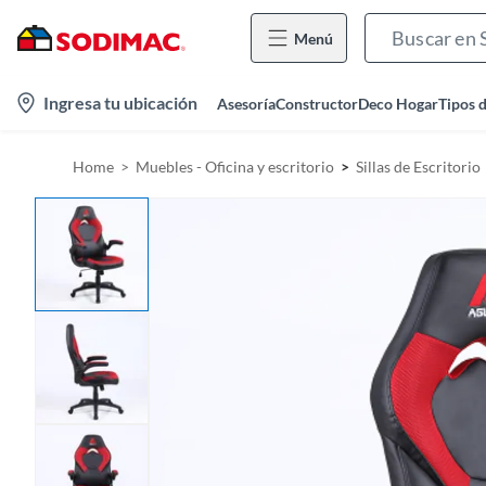
Menú
l
Ingresa tu ubicación
Asesoría
Constructor
Deco Hogar
Tipos 
o
c
Home
Muebles - Oficina y escritorio
Sillas de Escritorio
a
t
i
o
n
-
i
c
o
n