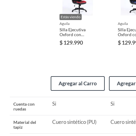
Color básico
Negro
Estás viendo
aguila
aguila
Silla Ejecutiva
Silla Ejec
color variant muebles
Negro
Oxford con
Oxford c
Respaldo Alto
Respaldo
$ 129.990
$ 129.9
Apoyabrazos
Apoyabra
Ajustables y
Ajustable
Cuenta con ruedas
Si
Mecedora
Mecedor
Detalle de la garantía
6 meses
Agregar al Carro
Agregar 
Con altura ajustable
Sí
Si
Si
Cuenta con
Cuenta con apoyabrazos
Sí
ruedas
Cuero sintético (PU)
Cuero sinté
Material del
Apoyabrazos regulable
Si
tapiz