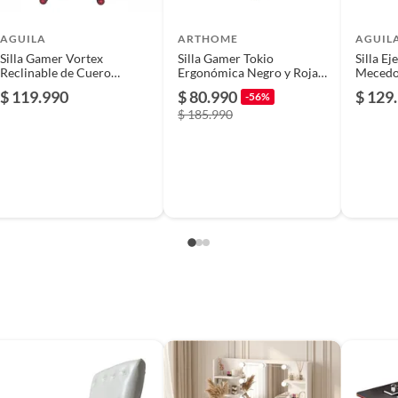
AGUILA
ARTHOME
AGUIL
Silla Gamer Vortex
Silla Gamer Tokio
Silla Ej
Reclinable de Cuero
Ergonómica Negro y Roja
Mecedor
Sintético - Negro y Rojo
Reclinable
de Vent
$ 119.990
$ 80.990
$ 129
-56%
Sintéti
$ 185.990
a
006