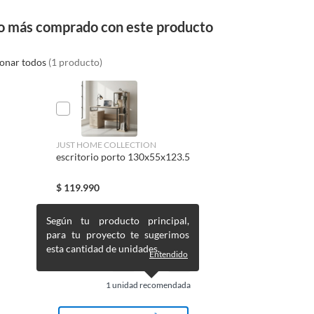
o más comprado con este producto
ionar todos
(1 producto)
JUST HOME COLLECTION
escritorio porto 130x55x123.5
$
119.990
Según tu producto principal,
para tu proyecto te sugerimos
esta cantidad de unidades.
Entendido
1
unidad recomendada