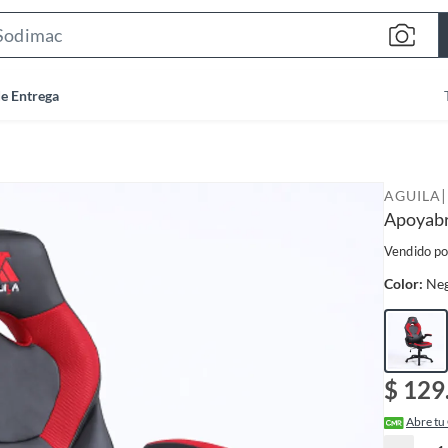
S
e
a
de Entrega
r
c
h
B
|
AGUILA
a
Apoyabr
r
Vendido po
Color:
Ne
$ 129
Abre tu