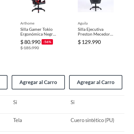
arthome
aguila
Silla Gamer Tokio
Silla Ejecutiva
Ergonómica Negro
Preston Mecedora
y Roja Reclinable
y con Orificios de
$ 80.990
$ 129.990
-56%
Ventilación de
$ 185.990
Cuero Sintético
Agregar al Carro
Agregar al Carro
Si
Si
Tela
Cuero sintético (PU)