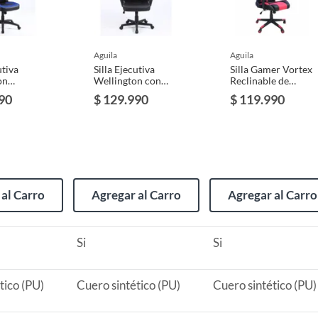
aguila
aguila
utiva
Silla Ejecutiva
Silla Gamer Vortex
on
Wellington con
Reclinable de
 Alto
Respaldo Alto de
Cuero Sintético -
90
$ 129.990
$ 119.990
zos
Cuero Sintético y
Negro y Rojo
s y
Mecedora - Negro
a
 cubre fallas de fábrica
al Carro
Agregar al Carro
Agregar al Carro
Si
Si
tico (PU)
Cuero sintético (PU)
Cuero sintético (PU)