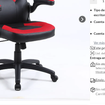
−
Tipo de 
escrito
Cuenta
Cuenta 
Ver más
Este p
Cód. de
Entrega e
Sin st
Selecci
Mostrar
Envío 
Sin re
Cerril