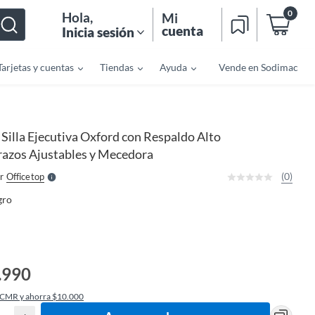
0
Hola
,
Mi
cuenta
Inicia sesión
Tarjetas y cuentas
Tiendas
Ayuda
Vende en Sodimac
o
f
n
I
Silla Ejecutiva Oxford con Respaldo Alto
r
e
azos Ajustables y Mecedora
l
l
e
(0)
r
Officetop
S
gro
.990
 CMR y ahorra $10.000