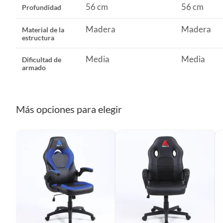
56 cm
56 cm
Profundidad
Peso máximo soportado
120 kg
Madera
Madera
Material de la
estructura
Cuenta con apoyacabeza
Sí
Media
Media
Dificultad de
armado
Cuenta con apoyapiés
No
Más opciones para elegir
Cuenta con luces
No
Cuenta con respaldo reclinable
No
Alto
126 cm
Ancho
66 cm