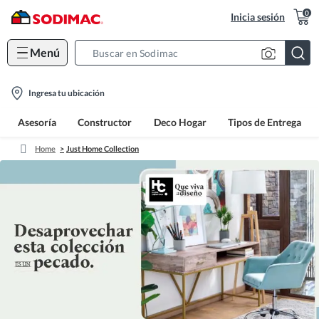
0
Inicia sesión
Menú
Search
Bar
location-
Ingresa tu ubicación
icon
Asesoría
Constructor
Deco Hogar
Tipos de Entrega
Home
Just Home Collection