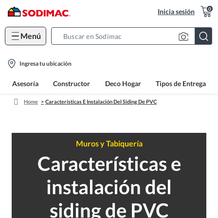
0
Inicia sesión
Menú
Search
Bar
location-
Ingresa tu ubicación
icon
Asesoría
Constructor
Deco Hogar
Tipos de Entrega
Home
Características E Instalación Del Siding De PVC
Muros y Tabiquería
Características e
instalación del
siding de PVC