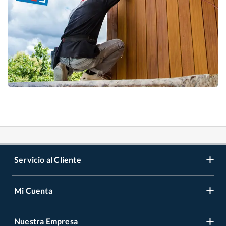
Servicio al Cliente
Mi Cuenta
Contáctanos
Medios de Pago
Nuestra Empresa
Registrate