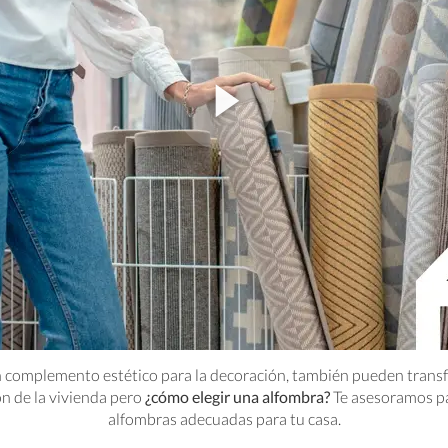
n complemento estético para la decoración, también pueden transfo
ón de la vivienda pero
¿cómo elegir una alfombra?
Te asesoramos pa
alfombras adecuadas para tu casa.