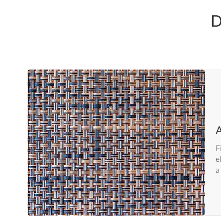
D
A
F
e
a