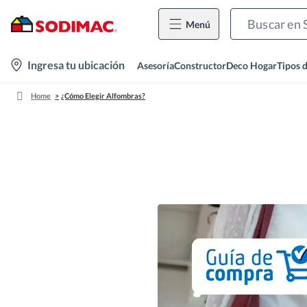
Menú
location-
Ingresa tu ubicación
Asesoría
Constructor
Deco Hogar
Tipos 
icon
Home
¿Cómo Elegir Alfombras?