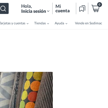
0
Hola
,
Mi
cuenta
Inicia sesión
Tarjetas y cuentas
Tiendas
Ayuda
Vende en Sodimac