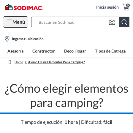
0
Inicia sesión
Menú
Search
Bar
location-
Ingresa tu ubicación
icon
Asesoría
Constructor
Deco Hogar
Tipos de Entrega
Home
¿Cómo Elegir Elementos Para Camping?
¿Cómo elegir elementos
para camping?
Tiempo de ejecución:
1 hora
| Dificultad:
fácil