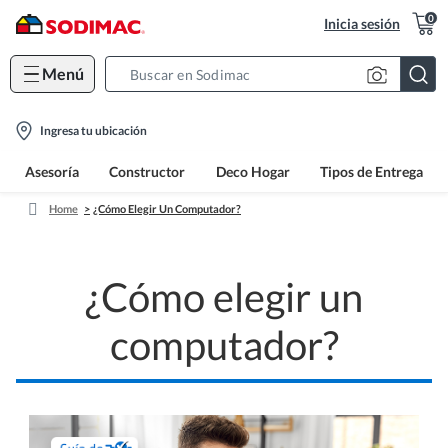
0
Inicia sesión
Menú
Search
Bar
location-
Ingresa tu ubicación
icon
Asesoría
Constructor
Deco Hogar
Tipos de Entrega
Home
¿Cómo Elegir Un Computador?
¿Cómo elegir un
computador?