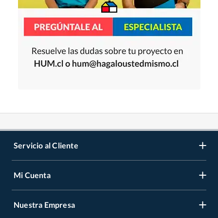
Servicio al Cliente
Mi Cuenta
Contáctanos
Medios de Pago
Nuestra Empresa
Registrate
Cambios y Devoluciones