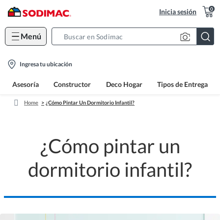
0
Inicia sesión
Menú
Search
Bar
location-
Ingresa tu ubicación
icon
Asesoría
Constructor
Deco Hogar
Tipos de Entrega
Home
¿Cómo Pintar Un Dormitorio Infantil?
¿Cómo pintar un
dormitorio infantil?