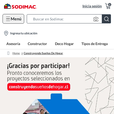
0
Inicia sesión
Menú
Search
Bar
location-
Ingresa tu ubicación
icon
Asesoría
Constructor
Deco Hogar
Tipos de Entrega
Home
Construyendo Sueños De Hogar