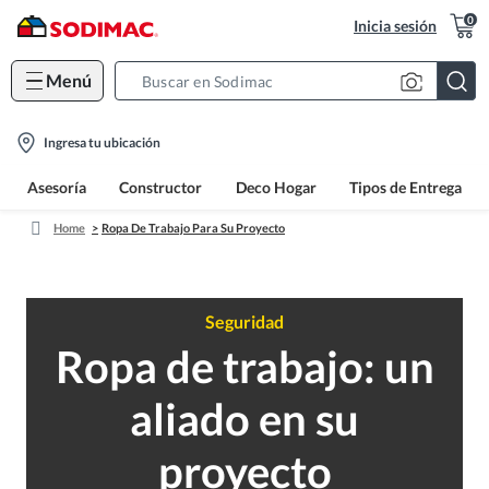
0
Inicia sesión
Menú
Search
Bar
location-
Ingresa tu ubicación
icon
Asesoría
Constructor
Deco Hogar
Tipos de Entrega
Home
Ropa De Trabajo Para Su Proyecto
Seguridad
Ropa de trabajo: un
aliado en su
proyecto