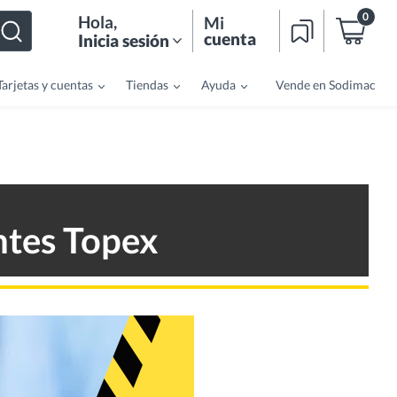
0
Hola
,
Mi
cuenta
Inicia sesión
Tarjetas y cuentas
Tiendas
Ayuda
Vende en Sodimac
ntes Topex