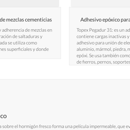
 de mezclas cementicias
Adhesivo epóxico para
y adherencia de mezclas en
Topex Pegadur 31: es un a
aración de saltaduras y
contiene cargas inactivas y
hada se utiliza como
adhesivo para unión de ele
nes superficiales y donde
aluminio, mármol, piedra, m
epóxi. Se usa también como
de fierros, pernos, soportes
sco
 sobre el hormigón fresco forma una película impermeable, que ev