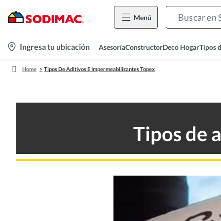
Menú
location-
Ingresa tu ubicación
Asesoría
Constructor
Deco Hogar
Tipos 
icon
Home
Tipos De Aditivos E Impermeabilizantes Topex
Tipos de 