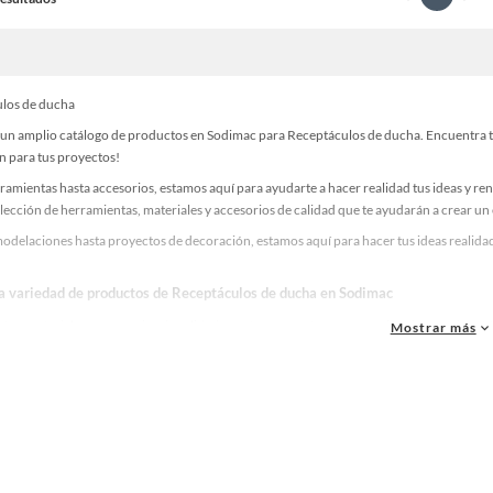
los de ducha
un amplio catálogo de productos en Sodimac para Receptáculos de ducha. Encuentra tod
n para tus proyectos!
ramientas hasta accesorios, estamos aquí para ayudarte a hacer realidad tus ideas y re
lección de herramientas, materiales y accesorios de calidad que te ayudarán a crear un
odelaciones hasta proyectos de decoración, estamos aquí para hacer tus ideas realidad
la variedad de productos de Receptáculos de ducha en Sodimac
as, materiales y accesorios de calidad para tus proyectos y renovación de espacios. ¡
Mostrar más
 una amplia variedad de productos de Receptáculos de ducha en Sodimac. Encuentra tod
eas realidad!