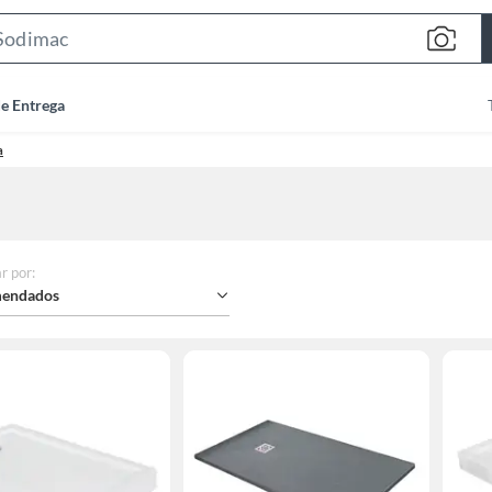
Search
Bar
de Entrega
a
r por
:
endados