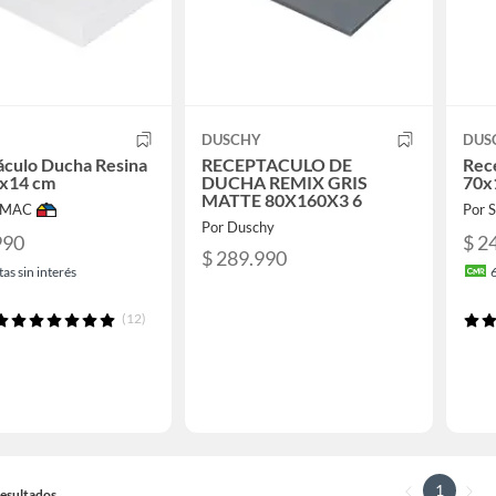
DUSCHY
DUS
áculo Ducha Resina
RECEPTACULO DE
Rec
x14 cm
DUCHA REMIX GRIS
70x
MATTE 80X160X3 6
IMAC
Por
Por Duschy
990
$ 2
$ 289.990
as sin interés
(12)
1
 Resultados