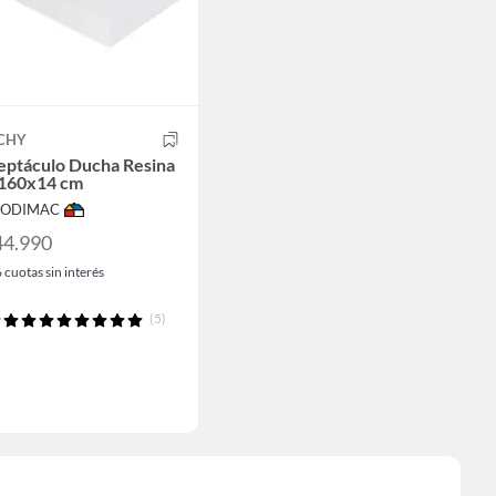
CHY
eptáculo Ducha Resina
160x14 cm
 SODIMAC
44.990
6
cuotas sin interés
(5)