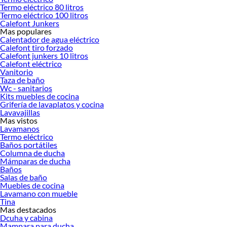
Termo eléctrico 80 litros
Termo eléctrico 100 litros
Calefont Junkers
Mas populares
Calentador de agua eléctrico
Calefont tiro forzado
Calefont junkers 10 litros
Calefont eléctrico
Vanitorio
Taza de baño
Wc - sanitarios
Kits muebles de cocina
Grifería de lavaplatos y cocina
Lavavajillas
Mas vistos
Lavamanos
Termo eléctrico
Baños portátiles
Columna de ducha
Mámparas de ducha
Baños
Salas de baño
Muebles de cocina
Lavamano con mueble
Tina
Mas destacados
Dcuha y cabina
Mampara para ducha