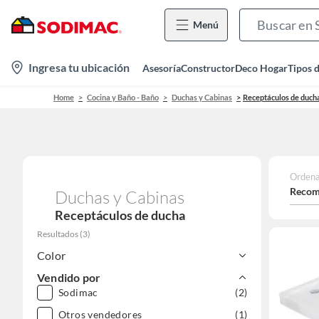
Menú
location-
Ingresa tu ubicación
Asesoría
Constructor
Deco Hogar
Tipos 
icon
Home
Cocina y Baño - Baño
Duchas y Cabinas
Receptáculos de duch
Ordena
Recom
Duchas y Cabinas
Receptáculos de ducha
Resultados
(
3
)
Color
Vendido por
Sodimac
(2)
Otros vendedores
(1)