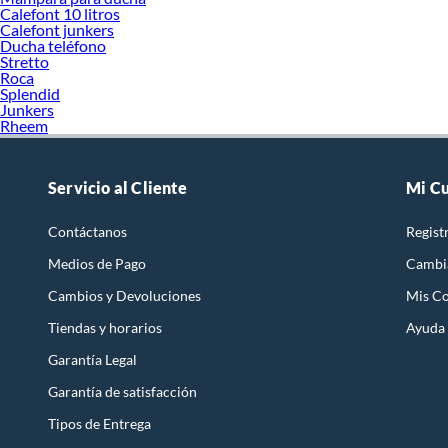
Calefont 10 litros
Calefont junkers
Ducha teléfono
Stretto
Roca
Splendid
Junkers
Rheem
Servicio al Cliente
Mi C
Contáctanos
Regist
Medios de Pago
Cambi
Cambios y Devoluciones
Mis C
Tiendas y horarios
Ayuda
Garantía Legal
Garantía de satisfacción
Tipos de Entrega