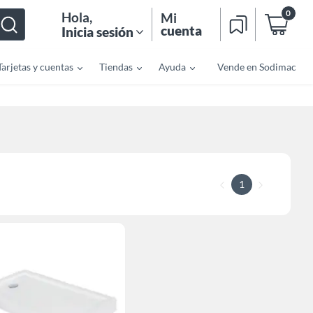
0
Hola
,
Mi
cuenta
Inicia sesión
Tarjetas y cuentas
Tiendas
Ayuda
Vende en Sodimac
1