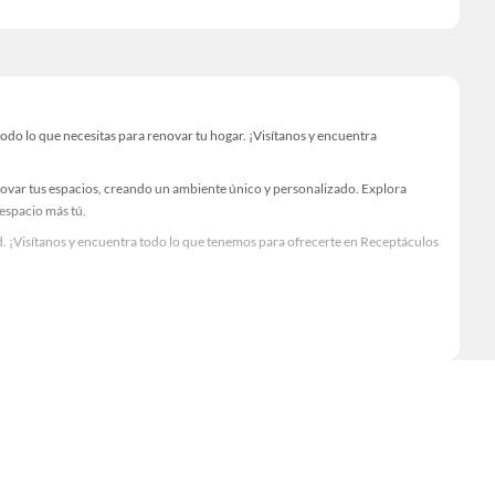
o lo que necesitas para renovar tu hogar. ¡Visítanos y encuentra
novar tus espacios, creando un ambiente único y personalizado. Explora
 espacio más tú.
. ¡Visítanos y encuentra todo lo que tenemos para ofrecerte en Receptáculos
Visítanos y descubre todo lo que tenemos para ofrecerte!
o lo necesario para tus proyectos de renovación y decoración. ¡Visítanos y