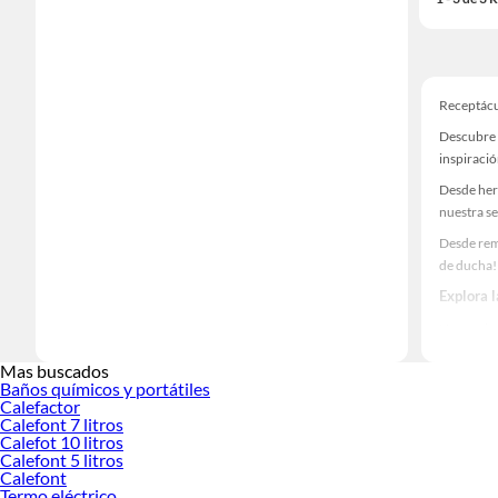
Receptácu
Descubre 
inspiració
Desde her
nuestra se
Desde rem
de ducha!
Explora 
Herramient
Encuentra
Mas buscados
haz tus id
Baños químicos y portátiles
Calefactor
Calefont 7 litros
Calefot 10 litros
Calefont 5 litros
Calefont
Termo eléctrico