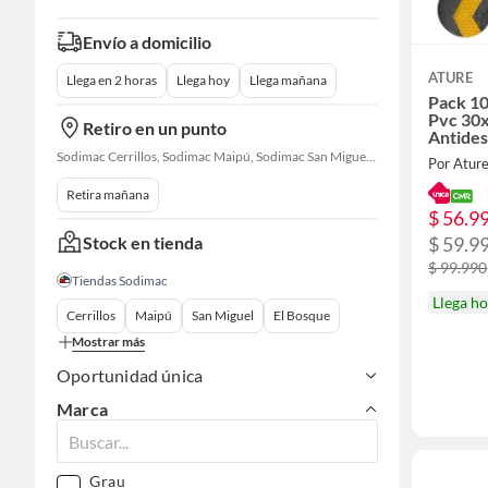
Envío a domicilio
ATURE
Llega en 2 horas
Llega hoy
Llega mañana
Pack 10
Pvc 30
Retiro en un punto
Antides
Sodimac Cerrillos, Sodimac Maipú, Sodimac San Miguel, Sodimac El Bosque, Sodimac San Bernardo, Constructor Cantagallo, Sodimac Talagante, Sodimac San Fernando
Por Atur
Retira mañana
$ 56.9
Stock en tienda
$ 59.9
$ 99.990
Tiendas Sodimac
Llega h
Cerrillos
Maipú
San Miguel
El Bosque
Mostrar más
Oportunidad única
Marca
Grau