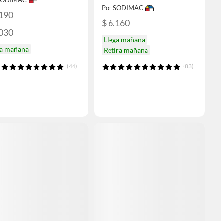
 SODIMAC
Por SODIMAC
.190
$ 6.160
.030
Llega mañana
ga mañana
Retira mañana
(44)
(83)