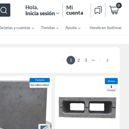
0
Hola
,
Mi
cuenta
Inicia sesión
Tarjetas y cuentas
Tiendas
Ayuda
Vende en Sodimac
...
1
2
3
5