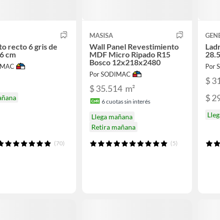
MASISA
GEN
o recto 6 gris de
Wall Panel Revestimiento
Ladr
6 cm
MDF Micro Ripado R15
28.
Bosco 12x218x2480
IMAC
Por
Por SODIMAC
$ 3
$ 35.514
m²
$ 2
añana
6
cuotas sin interés
Lle
Llega mañana
Retira mañana
(70)
(5)