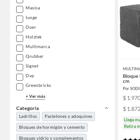
Masisa
Iunge
Doer
Holztek
Multimarca
Qrubber
Signet
MULTIM
Dvp
Bloque 
cm
Greenbricks
Por SOD
+ Ver más
$ 1.97
Categoría
$ 1.87
Ladrillos
Pastelones y adoquines
Llega m
Retira 
Bloques de hormigón y cemento
Bloques vidrio y complementos