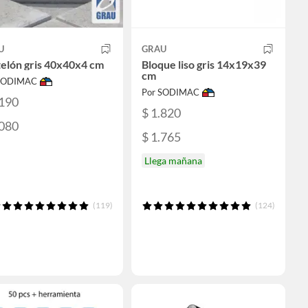
U
GRAU
elón gris 40x40x4 cm
Bloque liso gris 14x19x39
cm
 SODIMAC
Por SODIMAC
.190
$ 1.820
.080
$ 1.765
Llega mañana
(119)
(124)