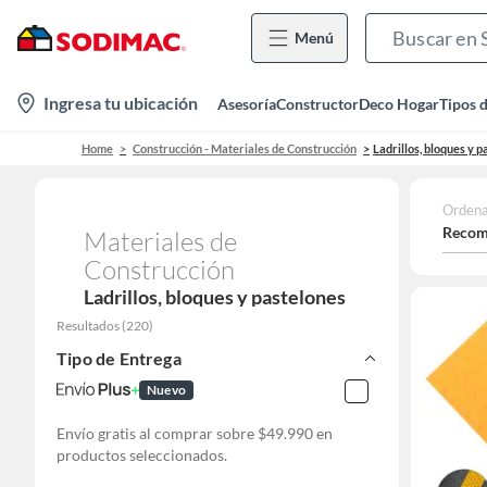
Menú
location-
Ingresa tu ubicación
Asesoría
Constructor
Deco Hogar
Tipos 
icon
Home
Construcción - Materiales de Construcción
Ladrillos, bloques y 
Ordena
Recom
Materiales de
Construcción
Ladrillos, bloques y pastelones
Resultados
(
220
)
Tipo de Entrega
Nuevo
Envío gratis al comprar sobre $49.990 en
productos seleccionados.