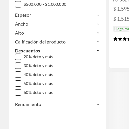
Por SOD
$500.000 - $1.000.000
$ 1.59
Espesor
$ 1.51
Ancho
Llega m
Alto
Calificación del producto
Descuentos
20% dcto y más
30% dcto y más
40% dcto y más
50% dcto y más
60% dcto y más
Rendimiento