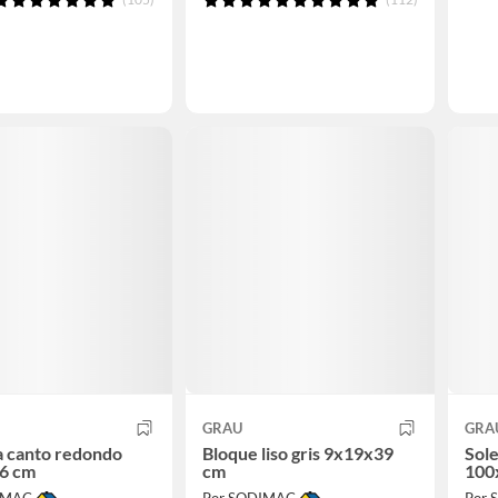
GRAU
GRA
la canto redondo
Bloque liso gris 9x19x39
Sole
6 cm
cm
100