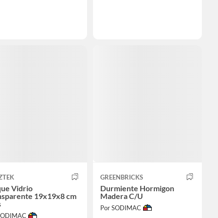
ZTEK
GREENBRICKS
ue Vidrio
Durmiente Hormigon
nsparente 19x19x8 cm
Madera C/U
s
Por SODIMAC
 SODIMAC