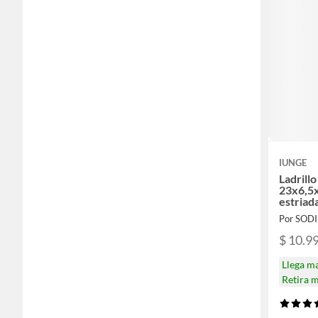
IUNGE
Ladrillo
23x6,5x
estriad
Por SOD
$ 10.9
Llega m
Retira 