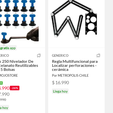
o
gratis
app
ERICO
GENERICO
k 250 Nivelador De
Regla Multifuncional para
elanato Reutilizables
Localizar perforaciones -
 5 Bolsas
cerámica
 MOJOSTORE
Por METROPOLIS CHILE
$ 16.990
4.990
-26%
Llega hoy
7.990
.990
a hoy