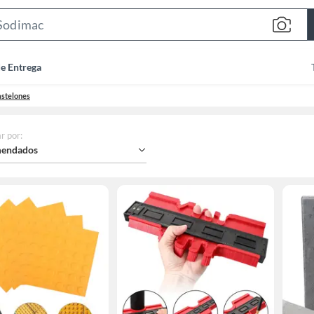
Search
Bar
de Entrega
pastelones
r por
:
endados