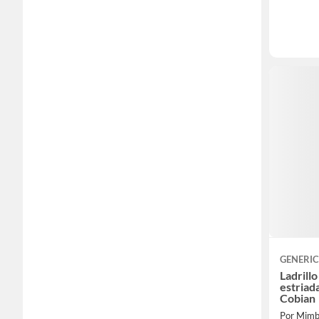
GENERI
Ladrill
estriad
Cobian
Por Mimb