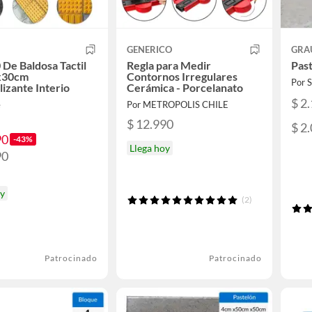
GENERICO
GRA
 De Baldosa Tactil
Regla para Medir
Past
x30cm
Contornos Irregulares
Por
lizante Interio
Cerámica - Porcelanato
$ 2
e
Por METROPOLIS CHILE
$ 12.990
$ 2
90
-43%
Llega hoy
90
oy
(2)
Patrocinado
Patrocinado