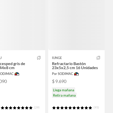
U
IUNGE
cesped gris de
Refractario Bastón
44x8 cm
23x5x2,5 cm 16 Unidades
 SODIMAC
Por SODIMAC
.090
$ 9.690
Llega mañana
Retira mañana
(29)
(95)