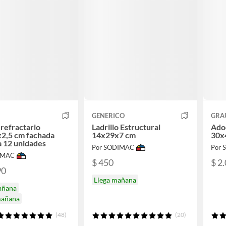
GENERICO
GRA
 refractario
Ladrillo Estructural
Ado
2,5 cm fachada
14x29x7 cm
30x
a 12 unidades
Por SODIMAC
Por
IMAC
$ 450
$ 2
90
Llega mañana
añana
mañana
(48)
(20)