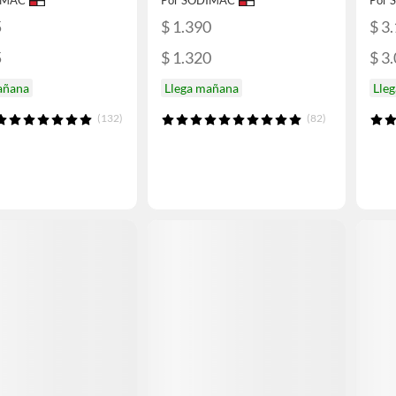
IMAC
Por SODIMAC
Por
5
$ 1.390
$ 3
5
$ 1.320
$ 3
añana
Llega mañana
Lle
(132)
(82)