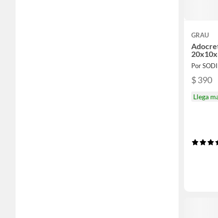
GRAU
Adocret
20x10x
Por SOD
$ 390
Llega m