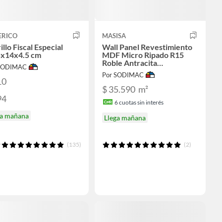
ERICO
MASISA
illo Fiscal Especial
Wall Panel Revestimiento
5x14x4.5 cm
MDF Micro Ripado R15
Roble Antracita
 SODIMAC
12x218x2480
Por SODIMAC
10
$ 35.590
m²
94
6
cuotas sin interés
ga mañana
Llega mañana
(135)
(2)