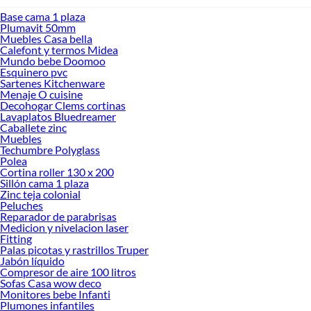
Base cama 1 plaza
Plumavit 50mm
Muebles Casa bella
Calefont y termos Midea
Mundo bebe Doomoo
Esquinero pvc
Sartenes Kitchenware
Menaje O cuisine
Decohogar Clems cortinas
Lavaplatos Bluedreamer
Caballete zinc
Muebles
Techumbre Polyglass
Polea
Cortina roller 130 x 200
Sillón cama 1 plaza
Zinc teja colonial
Peluches
Reparador de parabrisas
Medicion y nivelacion laser
Fitting
Palas picotas y rastrillos Truper
Jabón líquido
Compresor de aire 100 litros
Sofas Casa wow deco
Monitores bebe Infanti
Plumones infantiles