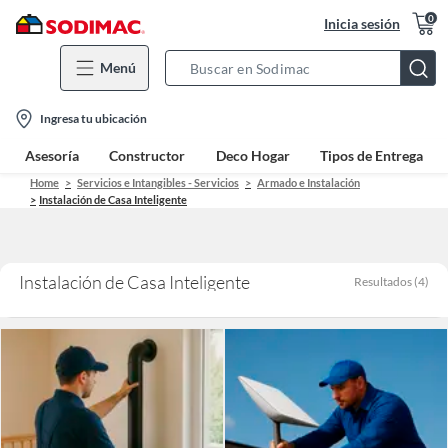
0
Inicia sesión
Menú
Search
Bar
location-
Ingresa tu ubicación
icon
Asesoría
Constructor
Deco Hogar
Tipos de Entrega
Home
Servicios e Intangibles - Servicios
Armado e Instalación
Instalación de Casa Inteligente
Instalación de Casa Inteligente
Resultados
(
4
)