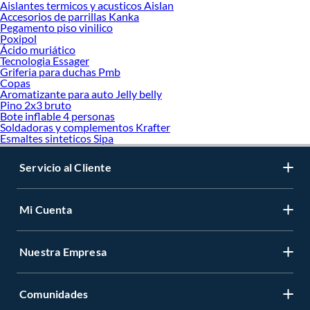
Aislantes termicos y acusticos Aislan
Accesorios de parrillas Kanka
Pegamento piso vinilico
Poxipol
Ácido muriático
Tecnologia Essager
Griferia para duchas Pmb
Copas
Aromatizante para auto Jelly belly
Pino 2x3 bruto
Bote inflable 4 personas
Soldadoras y complementos Krafter
Esmaltes sinteticos Sipa
Servicio al Cliente
Mi Cuenta
Nuestra Empresa
Comunidades