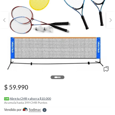
o
f
n
$ 59.990
I
r
e
l
Abre tu CMR y ahorra $10.000
l
Acumula hasta
399
CMR Puntos
e
Vendido por
Sodimac
S