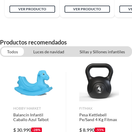
acompañarán en tus días de descanso. ¡Hay opciones
con alguna deficiencia, que sean comprados en esa condición a
VER PRODUCTO
VER PRODUCTO
V
para todos los gustos!
un precio reducido.
Alimentos, bebidas, medicamentos, suplementos alimenticios,
vitaminas, entre otros análogos.
Pinturas de un color a solicitud.
Productos recomendados
Plantas.
De uso personal.
Todos
Luces de navidad
Sillas y Sillones infantiles
Centros de Juegos
HOBBY MARKET
FITMAX
Balancín Infantil
Pesa Kettlebell
Caballo Azul Talbot
Pe/Sand 4 Kg Fitmax
$
30.990
$
8.990
-28%
-55%