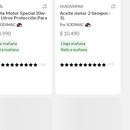
IL
HUSQVARNA
ite Motor Special 20w-
Aceite motor 2 tiempos -
 Litros Protección Para
1L
 SODIMAC
Por SODIMAC
3.990
$ 10.490
ga mañana
Llega mañana
ira mañana
Retira mañana
(14)
(17)