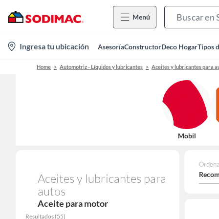
Menú
location-
Ingresa tu ubicación
Asesoría
Constructor
Deco Hogar
Tipos 
icon
Home
Automotriz - Líquidos y lubricantes
Aceites y lubricantes para a
Mobil
Ordena
Recom
Aceites y lubricantes para
autos
Aceite para motor
Resultados
(
55
)