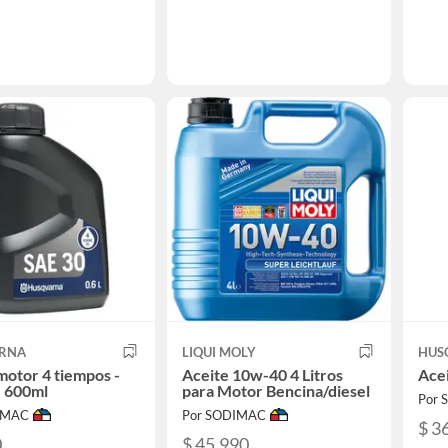
RNA
LIQUI MOLY
HUS
motor 4 tiempos -
Aceite 10w-40 4 Litros
Acei
- 600ml
para Motor Bencina/diesel
Por
IMAC
Por SODIMAC
$ 3
0
$ 45.990