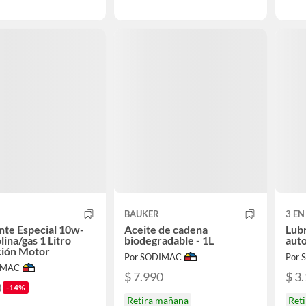
BAUKER
3 EN
nte Especial 10w-
Aceite de cadena
Lubr
lina/gas 1 Litro
biodegradable - 1L
auto
ción Motor
Por SODIMAC
Por
IMAC
$ 7.990
$ 3
0
-14%
Retira mañana
Ret