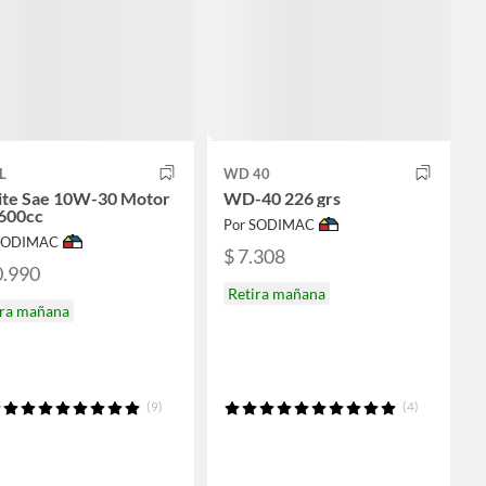
L
WD 40
ite Sae 10W-30 Motor
WD-40 226 grs
 600cc
Por SODIMAC
 SODIMAC
$ 7.308
0.990
Retira mañana
ira mañana
(9)
(4)