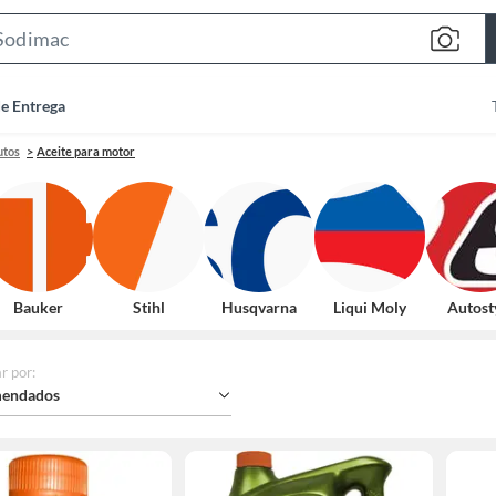
Search
Bar
de Entrega
utos
Aceite para motor
Bauker
Stihl
Husqvarna
Liqui Moly
Autost
r por
:
endados