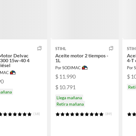
STIHL
STIH
 Motor Delvac
Aceite motor 2 tiempos -
Ace
1300 15w-40 4
1L
4-T
Diésel
Por SODIMAC
Por
IMAC
$ 11.990
$ 1
90
$ 10.791
Ret
mañana
Llega mañana
Retira mañana
(18)
(89)