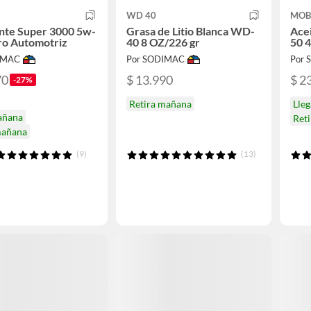
WD 40
MOB
nte Super 3000 5w-
Grasa de Litio Blanca WD-
Ace
tro Automotriz
40 8 OZ/226 gr
50 4
IMAC
Por SODIMAC
Por
70
$ 13.990
$ 2
-27%
Retira mañana
Lle
añana
Ret
mañana
(9)
(13)