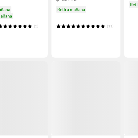
Ret
añana
Retira mañana
mañana
(5)
(11)