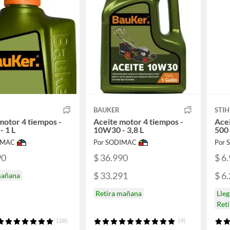
BAUKER
STIH
motor 4 tiempos -
Aceite motor 4 tiempos -
Acei
 1 L
10W30 - 3,8 L
500
IMAC
Por SODIMAC
Por
90
$ 36.990
$ 6
$ 33.291
$ 6
mañana
Retira mañana
Lle
Ret
(28)
(9)