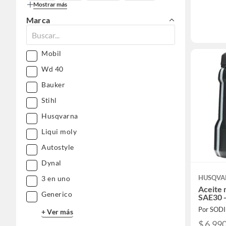
Mostrar más
Marca
Mobil
Wd 40
Bauker
Stihl
Husqvarna
Liqui moly
Autostyle
Dynal
HUSQVA
3 en uno
Aceite 
Generico
SAE30 
Por SOD
+ Ver más
$ 6.99