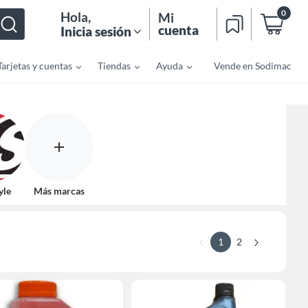
0
Hola
,
Mi
cuenta
Inicia sesión
Tarjetas y cuentas
Tiendas
Ayuda
Vende en Sodimac
yle
Más marcas
1
2