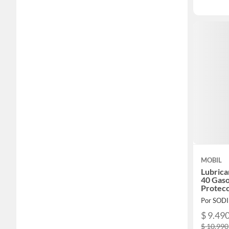
MOBIL
Lubrica
40 Gaso
Protec
Por SOD
$ 9.49
$ 10.990