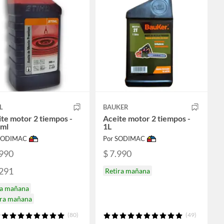
L
BAUKER
te motor 2 tiempos -
Aceite motor 2 tiempos -
 ml
1L
 SODIMAC
Por SODIMAC
.990
$ 7.990
.291
Retira mañana
ga mañana
ira mañana
(80)
(49)