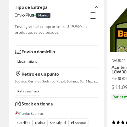
Tipo de Entrega
Nuevo
Envío gratis al comprar sobre $49.990 en
productos seleccionados.
Envío a domicilio
BAUKER
Llega mañana
Aceite 
10W30 -
Retiro en un punto
Por SOD
Sodimac Cerrillos, Sodimac Maipú, Sodimac San Miguel, Sodimac El Bosque, Sodimac San Bernardo, Constructor Cantagallo, Sodimac Talagante, Sodimac San Fernando
$ 11.0
Retira mañana
Retira 
Stock en tienda
Tiendas Sodimac
Cerrillos
Maipú
San Miguel
El Bosque