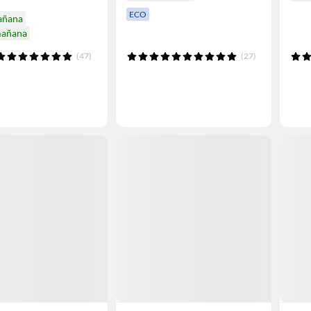
ECO
añana
mañana
(47)
(27)