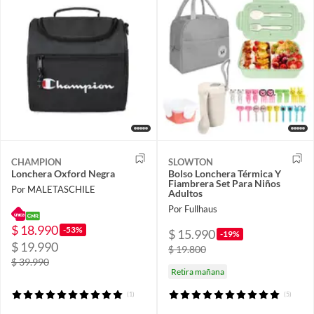
CHAMPION
SLOWTON
Lonchera Oxford Negra
Bolso Lonchera Térmica Y
Fiambrera Set Para Niños
Por MALETASCHILE
Adultos
Por Fullhaus
$ 18.990
-53%
$ 15.990
-19%
$ 19.990
$ 19.800
$ 39.990
Retira mañana
(1)
(5)