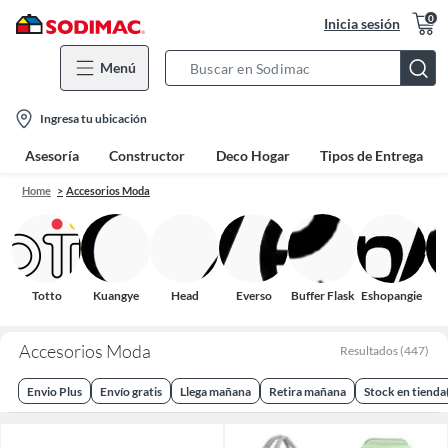
0
Inicia sesión
Menú
Search
Bar
location-
Ingresa tu ubicación
icon
Asesoría
Constructor
Deco Hogar
Tipos de Entrega
Home
Accesorios Moda
Totto
Kuangye
Head
Everso
Buffer Flask
Eshopangie
Accesorios Moda
Resultados
(
447
)
Envio Plus
Envío gratis
Llega mañana
Retira mañana
Stock en tienda