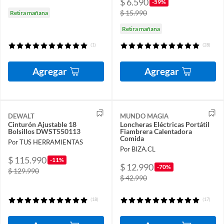
$ 6.590
-59%
$ 15.990
Retira mañana
Retira mañana
(1)
(28)
Agregar
Agregar
DEWALT
MUNDO MAGIA
Cinturón Ajustable 18
Loncheras Eléctricas Portátil
Bolsillos DWST550113
Fiambrera Calentadora
Comida
Por TUS HERRAMIENTAS
Por BIZA.CL
$ 115.990
-11%
$ 12.990
-70%
$ 129.990
$ 42.990
(18)
(17)