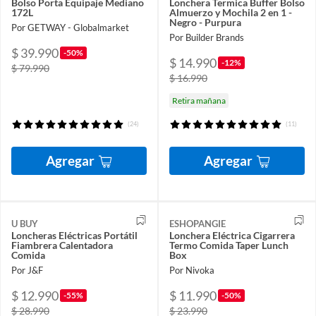
Bolso Porta Equipaje Mediano
Lonchera Termica Buffer Bolso
172L
Almuerzo y Mochila 2 en 1 -
Negro - Purpura
Por GETWAY - Globalmarket
Por Builder Brands
$ 39.990
-50%
$ 14.990
-12%
$ 79.990
$ 16.990
Retira mañana
(24)
(11)
Agregar
Agregar
U BUY
ESHOPANGIE
Loncheras Eléctricas Portátil
Lonchera Eléctrica Cigarrera
Fiambrera Calentadora
Termo Comida Taper Lunch
Comida
Box
Por J&F
Por Nivoka
$ 12.990
$ 11.990
-55%
-50%
$ 28.990
$ 23.990