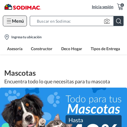
0
Inicia sesión
Menú
Search
Bar
location-
Ingresa tu ubicación
icon
Asesoría
Constructor
Deco Hogar
Tipos de Entrega
Mascotas
Encuentra todo lo que necesitas para tu mascota