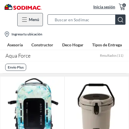
0
Inicia sesión
Menú
Search
Bar
location-
Ingresa tu ubicación
icon
Asesoría
Constructor
Deco Hogar
Tipos de Entrega
Aqua Force
Resultados
(
11
)
Envio Plus