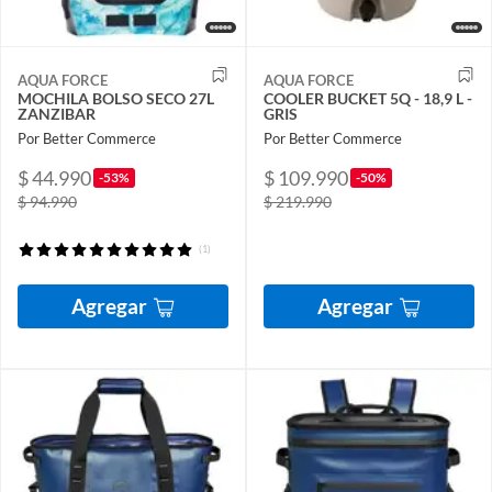
AQUA FORCE
AQUA FORCE
MOCHILA BOLSO SECO 27L
COOLER BUCKET 5Q - 18,9 L -
ZANZIBAR
GRIS
Por Better Commerce
Por Better Commerce
$ 44.990
$ 109.990
-53%
-50%
$ 94.990
$ 219.990
(1)
Agregar
Agregar