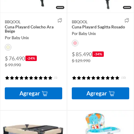
BBQOOL
BBQOOL
Cuna Playard Colecho Ara
Cuna Playard Sagitta Rosado
Beige
Por Baby Unix
Por Baby Unix
$ 85.490
-34%
$ 76.490
-24%
$ 129.990
$ 99.990
(1)
(10)
Agregar
Agregar