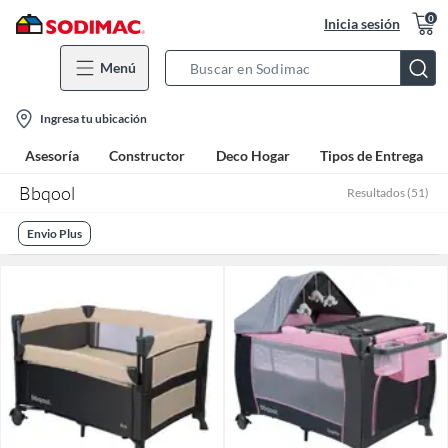
0
Inicia sesión
Menú
Search
Bar
location-
Ingresa tu ubicación
icon
Asesoría
Constructor
Deco Hogar
Tipos de Entrega
Bbqool
Resultados
(
51
)
Envio Plus