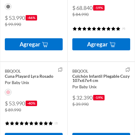
$ 68.840
-19%
$ 84.990
$ 53.990
-46%
$ 99.990
(4)
Agregar
Agregar
BBQOOL
BBQOOL
Cuna Playard Lyra Rosado
Colchón Infantil Plegable Cozy
107x67x4 cm
Por Baby Unix
Por Baby Unix
$ 32.390
-19%
$ 53.990
-40%
$ 39.990
$ 89.990
(2)