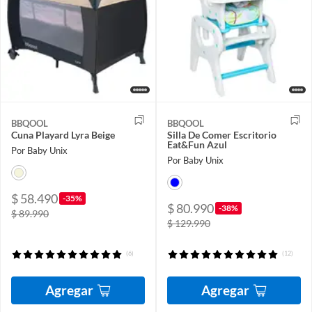
BBQOOL
BBQOOL
Cuna Playard Lyra Beige
Silla De Comer Escritorio
Eat&Fun Azul
Por Baby Unix
Por Baby Unix
$ 58.490
-35%
$ 80.990
-38%
$ 89.990
$ 129.990
(6)
(12)
Agregar
Agregar