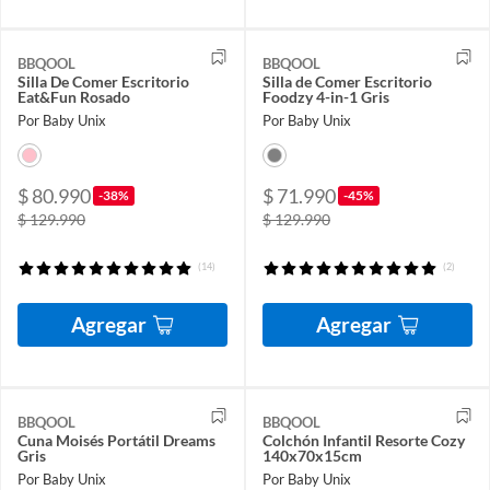
BBQOOL
BBQOOL
Silla De Comer Escritorio
Silla de Comer Escritorio
Eat&Fun Rosado
Foodzy 4-in-1 Gris
Por Baby Unix
Por Baby Unix
$ 80.990
$ 71.990
-38%
-45%
$ 129.990
$ 129.990
(14)
(2)
Agregar
Agregar
BBQOOL
BBQOOL
Cuna Moisés Portátil Dreams
Colchón Infantil Resorte Cozy
Gris
140x70x15cm
Por Baby Unix
Por Baby Unix