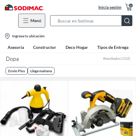
0
Inicia sesión
Menú
Search
Bar
location-
Ingresa tu ubicación
icon
Asesoría
Constructor
Deco Hogar
Tipos de Entrega
Dopa
Resultados
(
152
)
Envio Plus
Llega mañana