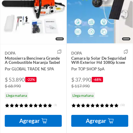
DOPA
DOPA
Motosierra Bencinera Grande
Camara Ip Solar De Seguridad
A Combustible Naranja Tasbel
Wifi Exterior Hd 1080p Icsee
Por GLOBAL TRADE NE SPA
Por TOP SHOP SpA
$ 53.890
$ 37.990
-22%
-68%
$ 68.990
$ 117.990
Llega mañana
Llega mañana
(1)
(32)
Agregar
Agregar