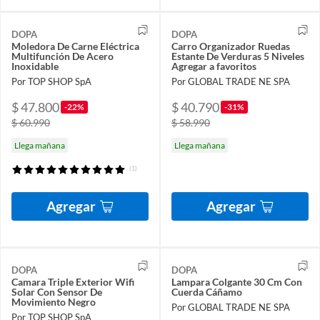
DOPA
DOPA
Moledora De Carne Eléctrica
Carro Organizador Ruedas
Multifunción De Acero
Estante De Verduras 5 Niveles
Inoxidable
Agregar a favoritos
Por TOP SHOP SpA
Por GLOBAL TRADE NE SPA
$ 47.800
$ 40.790
-22%
-31%
$ 60.990
$ 58.990
Llega mañana
Llega mañana
(1)
Agregar
Agregar
DOPA
DOPA
Camara Triple Exterior Wifi
Lampara Colgante 30 Cm Con
Solar Con Sensor De
Cuerda Cáñamo
Movimiento Negro
Por GLOBAL TRADE NE SPA
Por TOP SHOP SpA