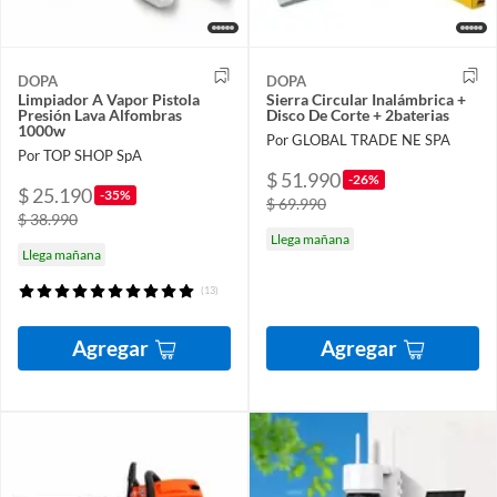
DOPA
DOPA
Limpiador A Vapor Pistola
Sierra Circular Inalámbrica +
Presión Lava Alfombras
Disco De Corte + 2baterias
1000w
Por GLOBAL TRADE NE SPA
Por TOP SHOP SpA
$ 51.990
-26%
$ 25.190
-35%
$ 69.990
$ 38.990
Llega mañana
Llega mañana
(13)
Agregar
Agregar