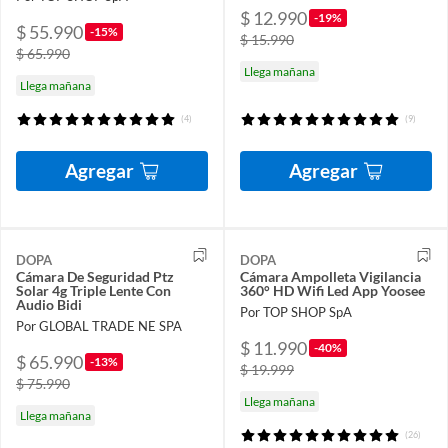
$ 12.990
-19%
$ 55.990
-15%
$ 15.990
$ 65.990
Llega mañana
Llega mañana
(4)
(9)
Agregar
Agregar
DOPA
DOPA
Cámara De Seguridad Ptz
Cámara Ampolleta Vigilancia
Solar 4g Triple Lente Con
360° HD Wifi Led App Yoosee
Audio Bidi
Por TOP SHOP SpA
Por GLOBAL TRADE NE SPA
$ 11.990
-40%
$ 65.990
-13%
$ 19.999
$ 75.990
Llega mañana
Llega mañana
(26)