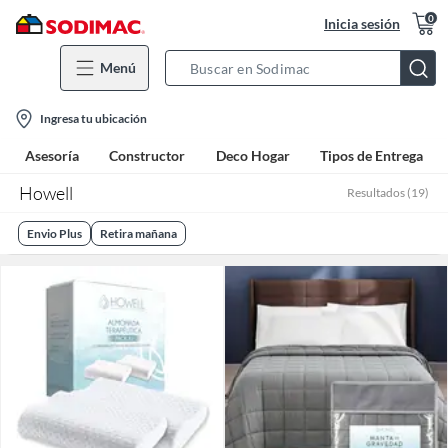
0
Inicia sesión
Menú
Search
Bar
location-
Ingresa tu ubicación
icon
Asesoría
Constructor
Deco Hogar
Tipos de Entrega
Howell
Resultados
(
19
)
Envio Plus
Retira mañana