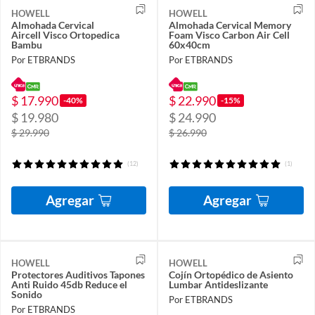
HOWELL
HOWELL
Almohada Cervical
Almohada Cervical Memory
Aircell Visco Ortopedica
Foam Visco Carbon Air Cell
Bambu
60x40cm
Por ETBRANDS
Por ETBRANDS
$ 17.990
$ 22.990
-40%
-15%
$ 19.980
$ 24.990
$ 29.990
$ 26.990
(12)
(1)
Agregar
Agregar
HOWELL
HOWELL
Protectores Auditivos Tapones
Cojín Ortopédico de Asiento
Anti Ruido 45db Reduce el
Lumbar Antideslizante
Sonido
Por ETBRANDS
Por ETBRANDS