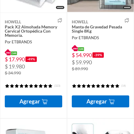
HOWELL
HOWELL
Pack X2 Almohada Memory
Manta de Gravedad Pesada
Cervical Ortopédica Con
Single 8Kg
Memoria.
Por ETBRANDS
Por ETBRANDS
$ 54.990
-39%
$ 17.990
-49%
$ 59.990
$ 19.980
$ 89.990
$ 34.990
(323)
(14)
Agregar
Agregar