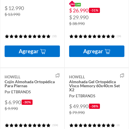
$ 12.990
$ 26.990
-31%
$ 13.990
$ 29.990
$ 38.990
(10)
(24)
Agregar
Agregar
HOWELL
HOWELL
Cojín Almohada Ortopédica
Almohada Gel Ortopédica
Para Piernas
Visco Memory 60x40cm Set
X2
Por ETBRANDS
Por ETBRANDS
$ 6.990
-30%
$ 49.990
-38%
$ 9.990
$ 79.990
(104)
(6)