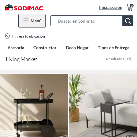
0
Inicia sesión
Menú
Search
Bar
location-
Ingresa tu ubicación
icon
Asesoría
Constructor
Deco Hogar
Tipos de Entrega
Living Market
Resultados
(
82
)