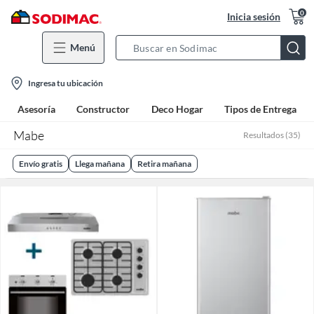
0
Inicia sesión
Menú
Search
Bar
location-
Ingresa tu ubicación
icon
Asesoría
Constructor
Deco Hogar
Tipos de Entrega
Mabe
Resultados
(
35
)
Envío gratis
Llega mañana
Retira mañana