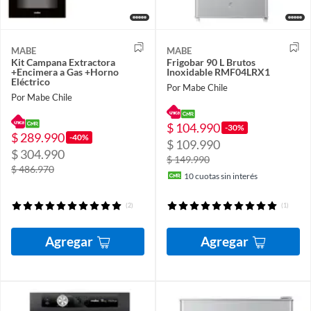
MABE
MABE
Kit Campana Extractora
Frigobar 90 L Brutos
+Encimera a Gas +Horno
Inoxidable RMF04LRX1
Eléctrico
Por Mabe Chile
Por Mabe Chile
$ 104.990
-30%
$ 289.990
-40%
$ 109.990
$ 304.990
$ 149.990
$ 486.970
10
cuotas sin interés
(2)
(1)
Agregar
Agregar