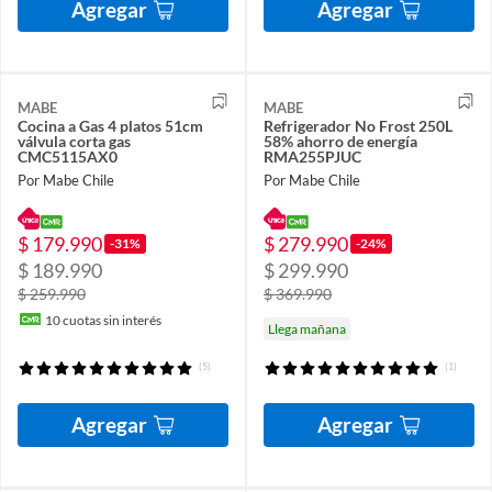
Agregar
Agregar
MABE
MABE
Cocina a Gas 4 platos 51cm
Refrigerador No Frost 250L
válvula corta gas
58% ahorro de energía
CMC5115AX0
RMA255PJUC
Por Mabe Chile
Por Mabe Chile
$ 179.990
$ 279.990
-31%
-24%
$ 189.990
$ 299.990
$ 259.990
$ 369.990
10
cuotas sin interés
Llega mañana
(5)
(1)
Agregar
Agregar