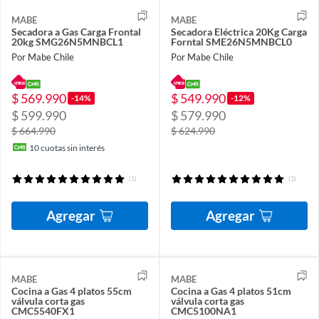
MABE
MABE
Secadora a Gas Carga Frontal
Secadora Eléctrica 20Kg Carga
20kg SMG26N5MNBCL1
Forntal SME26N5MNBCL0
Por Mabe Chile
Por Mabe Chile
$ 569.990
$ 549.990
-14%
-12%
$ 599.990
$ 579.990
$ 664.990
$ 624.990
10
cuotas sin interés
(1)
(1)
Agregar
Agregar
MABE
MABE
Cocina a Gas 4 platos 55cm
Cocina a Gas 4 platos 51cm
válvula corta gas
válvula corta gas
CMC5540FX1
CMC5100NA1