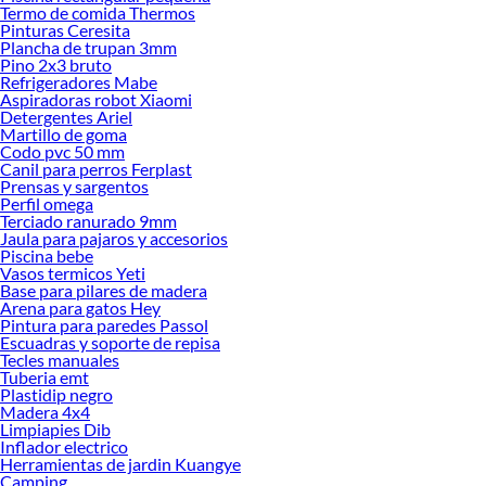
Termo de comida Thermos
Pinturas Ceresita
Plancha de trupan 3mm
Pino 2x3 bruto
Refrigeradores Mabe
Aspiradoras robot Xiaomi
Detergentes Ariel
Martillo de goma
Codo pvc 50 mm
Canil para perros Ferplast
Prensas y sargentos
Perfil omega
Terciado ranurado 9mm
Jaula para pajaros y accesorios
Piscina bebe
Vasos termicos Yeti
Base para pilares de madera
Arena para gatos Hey
Pintura para paredes Passol
Escuadras y soporte de repisa
Tecles manuales
Tuberia emt
Plastidip negro
Madera 4x4
Limpiapies Dib
Inflador electrico
Herramientas de jardin Kuangye
Camping