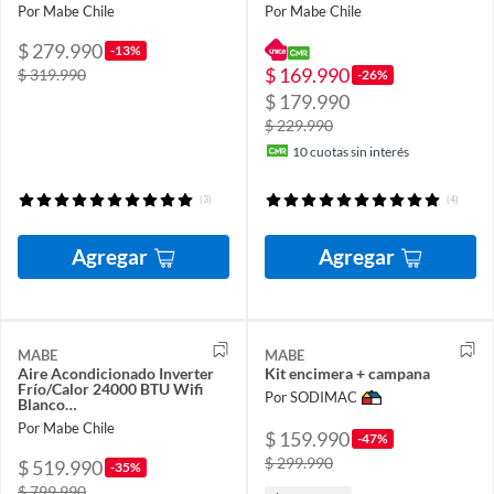
Por Mabe Chile
Por Mabe Chile
$ 279.990
-13%
$ 169.990
$ 319.990
-26%
$ 179.990
$ 229.990
10
cuotas sin interés
(3)
(4)
Agregar
Agregar
MABE
MABE
Aire Acondicionado Inverter
Kit encimera + campana
Frío/Calor 24000 BTU Wifi
Por SODIMAC
Blanco
MMI24HDBWCA32CH1
Por Mabe Chile
$ 159.990
-47%
$ 299.990
$ 519.990
-35%
$ 799.990