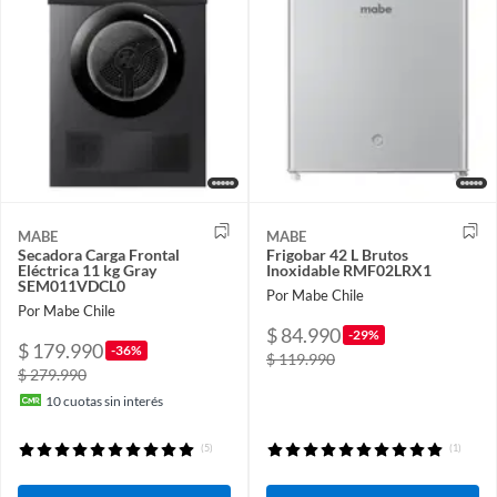
MABE
MABE
Secadora Carga Frontal
Frigobar 42 L Brutos
Eléctrica 11 kg Gray
Inoxidable RMF02LRX1
SEM011VDCL0
Por Mabe Chile
Por Mabe Chile
$ 84.990
-29%
$ 179.990
-36%
$ 119.990
$ 279.990
10
cuotas sin interés
(5)
(1)