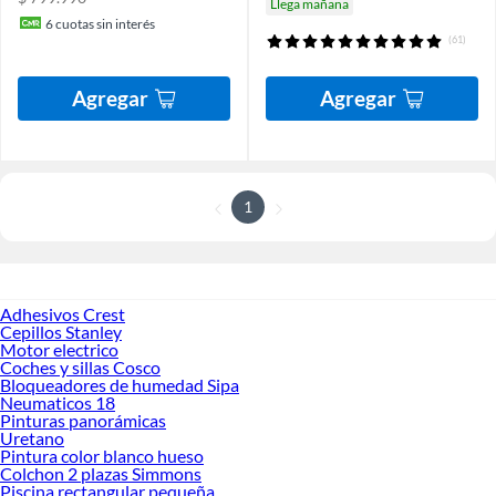
Llega mañana
6
cuotas sin interés
(61)
Agregar
Agregar
1
Adhesivos Crest
Cepillos Stanley
Motor electrico
Coches y sillas Cosco
Bloqueadores de humedad Sipa
Neumaticos 18
Pinturas panorámicas
Uretano
Pintura color blanco hueso
Colchon 2 plazas Simmons
Piscina rectangular pequeña