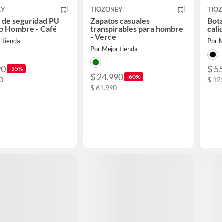
EY
TIOZONEY
TIO
 de seguridad PU
Zapatos casuales
Bota
co Hombre - Café
transpirables para hombre
cali
- Verde
 tienda
Por M
Por Mejor tienda
90
$ 5
-55%
$ 24.990
-60%
90
$ 12
$ 61.990