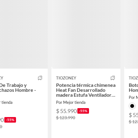
EY
TIOZONEY
TIO
De Trabajo y
Potencia térmica chimenea
Boto
nchazos Hombre -
Heat Fan Desarrollado
Hom
madera Estufa Ventilador
Por M
aficionados
 tienda
Por Mejor tienda
$ 55.990
-55%
$ 5
$ 123.990
90
-55%
$ 12
90