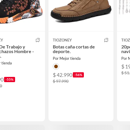
EY
TIOZONEY
TIO
De Trabajo y
Botas caña cortas de
20p
nchazos Hombre -
deporte.
navi
.
Por Mejor tienda
Por M
 tienda
$ 1
$ 51
$ 42.990
-56%
90
-55%
$ 97.990
90