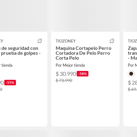
EY
TIOZONEY
TIO
 de seguridad con
Maquina Cortapelo Perro
Zapa
a prueba de golpes -
Cortadora De Pelo Perro
tran
Corta Pelo
- M
 tienda
Por Mejor tienda
Por M
$ 30.990
-58%
$ 73.990
90
$ 2
-55%
90
$ 69