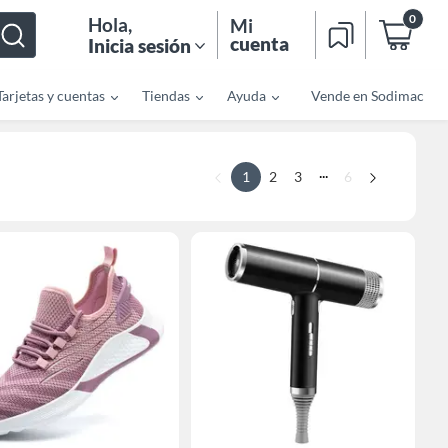
0
Hola
,
Mi
cuenta
Inicia sesión
Tarjetas y cuentas
Tiendas
Ayuda
Vende en Sodimac
...
1
2
3
6