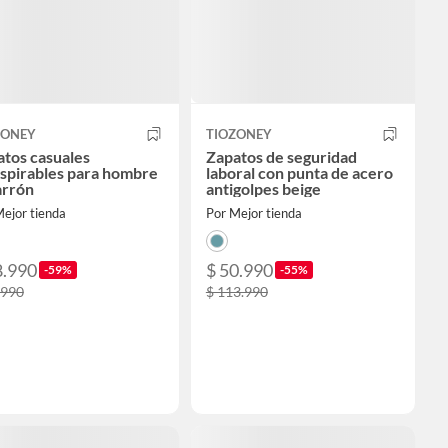
ZONEY
TIOZONEY
tos casuales
Zapatos de seguridad
spirables para hombre
laboral con punta de acero
arrón
antigolpes beige
ejor tienda
Por Mejor tienda
8.990
$ 50.990
-59%
-55%
.990
$ 113.990