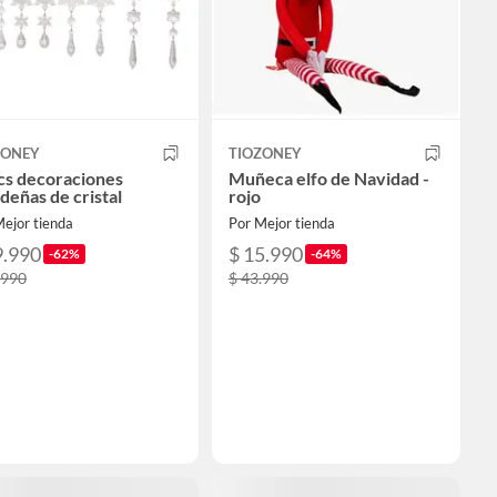
ZONEY
TIOZONEY
cs decoraciones
Muñeca elfo de Navidad -
deñas de cristal
rojo
ejor tienda
Por Mejor tienda
9.990
$ 15.990
-62%
-64%
.990
$ 43.990