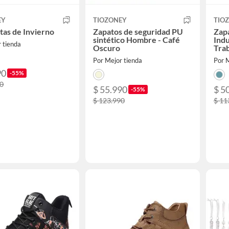
EY
TIOZONEY
TIO
ltas de Invierno
Zapatos de seguridad PU
Zap
sintético Hombre - Café
Indu
 tienda
Oscuro
Trab
Por Mejor tienda
Por M
90
-55%
90
$ 55.990
$ 5
-55%
$ 123.990
$ 11