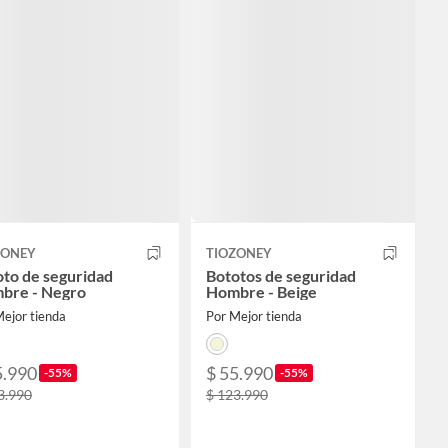
ZONEY
TIOZONEY
to de seguridad
Bototos de seguridad
bre - Negro
Hombre - Beige
ejor tienda
Por Mejor tienda
5.990
$ 55.990
-55%
-55%
3.990
$ 123.990