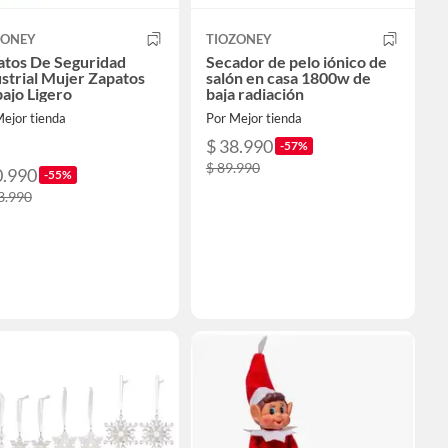
ZONEY
TIOZONEY
atos De Seguridad
Secador de pelo iónico de
strial Mujer Zapatos
salón en casa 1800w de
ajo Ligero
baja radiación
ejor tienda
Por Mejor tienda
$ 38.990
-57%
$ 89.990
0.990
-55%
3.990