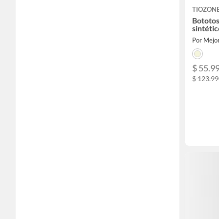
TIOZON
Bototos
sintéti
Por Mejor
$ 55.9
$ 123.9