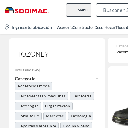
Menú
location-
Ingresa tu ubicación
Asesoría
Constructor
Deco Hogar
Tipos 
icon
Ordena
Recom
TIOZONEY
Resultados
(
249
)
Categoría
Accesorios moda
Herramientas y máquinas
Ferretería
Decohogar
Organización
Dormitorio
Mascotas
Tecnología
Deportes y aire libre
Cocina y baño