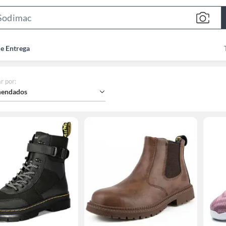
Search
Bar
de Entrega
r por
:
endados