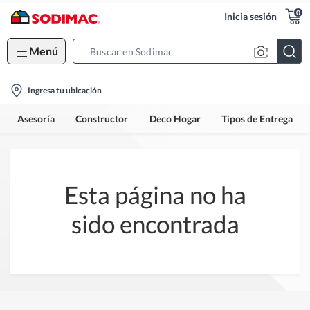
0
Inicia sesión
Menú
Search
Bar
location-
Ingresa tu ubicación
icon
Asesoría
Constructor
Deco Hogar
Tipos de Entrega
Esta página no ha
sido encontrada