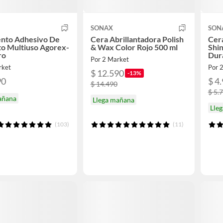
SONAX
SON
nto Adhesivo De
Cera Abrillantadora Polish
Cera
o Multiuso Agorex-
& Wax Color Rojo 500 ml
Shin
ro
Dur
Por 2 Market
rket
Por 
$ 12.590
-13%
90
$ 4
$ 14.490
$ 5.
añana
Llega mañana
Lle
(103)
(11)