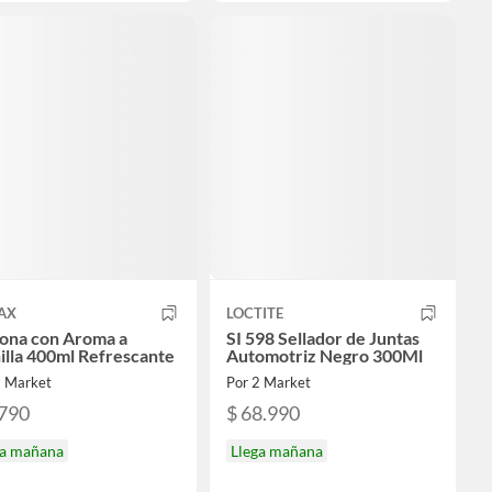
AX
LOCTITE
cona con Aroma a
SI 598 Sellador de Juntas
illa 400ml Refrescante
Automotriz Negro 300Ml
2 Market
Por 2 Market
.790
$ 68.990
ga mañana
Llega mañana