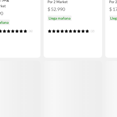
Por 2 Market
Por 
rket
$ 52.990
$ 1
90
Llega mañana
Lle
añana
(6)
(2)