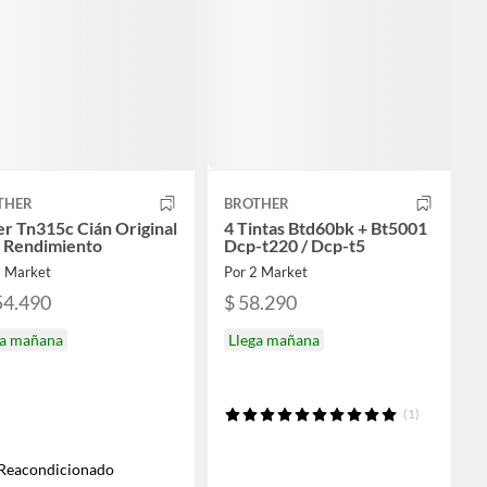
THER
BROTHER
r Tn315c Cián Original
4 Tintas Btd60bk + Bt5001
o Rendimiento
Dcp-t220 / Dcp-t5
2 Market
Por 2 Market
54.490
$ 58.290
ga mañana
Llega mañana
(1)
Reacondicionado