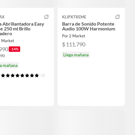
AX
KLIPXTREME
 Abrillantadora Easy
Barra de Sonido Potente
e 250 ml Brillo
Audio 100W Harmonium
adero
Por 2 Market
2 Market
$ 111.790
.990
-14%
Llega mañana
790
ga mañana
(1)