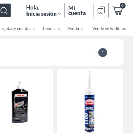
0
Hola
,
Mi
cuenta
Inicia sesión
Tarjetas y cuentas
Tiendas
Ayuda
Vende en Sodimac
1