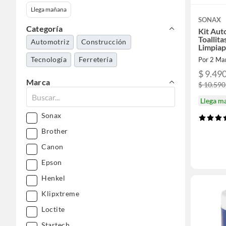
Llega mañana
SONAX
Categoría
Kit Aut
Toallit
Automotriz
Construcción
Limpiap
Tecnología
Ferretería
Por 2 Ma
$ 9.49
Marca
$ 10.590
Llega m
Sonax
Brother
Canon
Epson
Henkel
Klipxtreme
Loctite
Startech