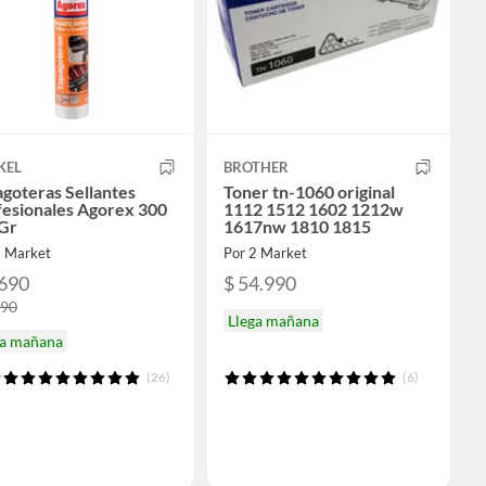
KEL
BROTHER
goteras Sellantes
Toner tn-1060 original
fesionales Agorex 300
1112 1512 1602 1212w
Gr
1617nw 1810 1815
2 Market
Por 2 Market
.690
$ 54.990
990
Llega mañana
ga mañana
(26)
(6)