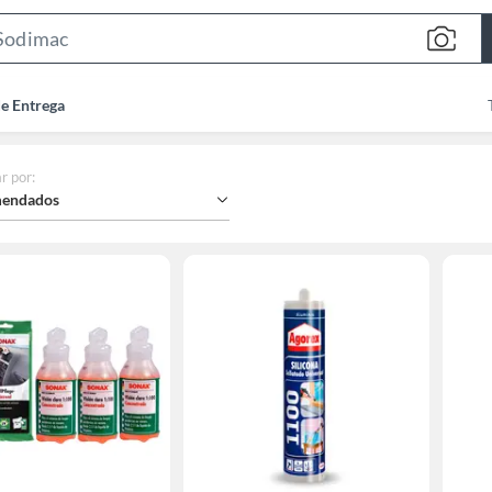
Search
Bar
de Entrega
r por
:
endados