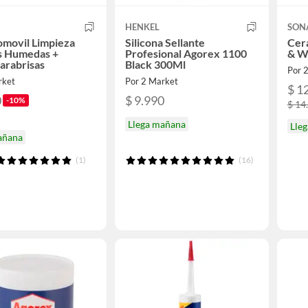
HENKEL
SON
omovil Limpieza
Silicona Sellante
Cera
as Humedas +
Profesional Agorex 1100
& W
arabrisas
Black 300Ml
Por 
rket
Por 2 Market
$ 1
0
$ 9.990
-10%
$ 14
Llega mañana
Lle
añana
(1)
(16)