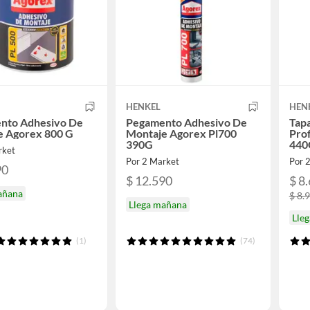
HENKEL
HEN
nto Adhesivo De
Pegamento Adhesivo De
Tapa
e Agorex 800 G
Montaje Agorex Pl700
Pro
390G
440
rket
Por 2 Market
Por 
90
$ 12.590
$ 8
añana
$ 8.
Llega mañana
Lle
(1)
(74)