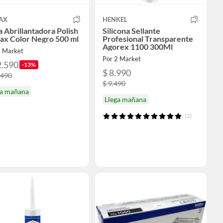
AX
HENKEL
 Abrillantadora Polish
Silicona Sellante
ax Color Negro 500 ml
Profesional Transparente
Agorex 1100 300Ml
2 Market
Por 2 Market
2.590
-13%
$ 8.990
.490
$ 9.490
ga mañana
Llega mañana
(2)