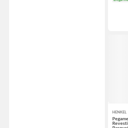
HENKEL
Pegame
Revest
Parque