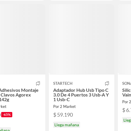
STARTECH
SON
Adhesivos Montaje
Adaptador Hub Usb Tipo C
Sili
 Clavos Agorex
3.0 De 4 Puertos 3 Usb-A Y
Vain
 142g
1 Usb-C
Por 
rket
Por 2 Market
$ 6
0
$ 59.190
-65%
Lle
Llega mañana
añana