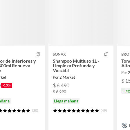
SONAX
BRO
or de Interiores y
Shampoo Multiuso 1L -
Tone
 500ml Renueva
Limpieza Profunda y
Alt
e
Versátil
Por 
rket
Por 2 Market
$ 1
0
$ 6.490
-13%
Lle
$ 6.990
añana
Llega mañana
(30)
(49)