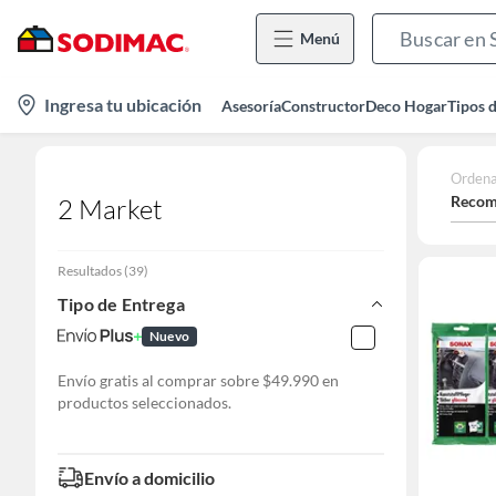
Menú
location-
Ingresa tu ubicación
Asesoría
Constructor
Deco Hogar
Tipos 
icon
Ordena
Recom
2 Market
Resultados
(
39
)
Tipo de Entrega
Nuevo
Envío gratis al comprar sobre $49.990 en
productos seleccionados.
Envío a domicilio