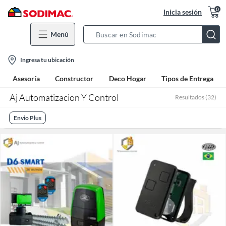
0
Inicia sesión
Menú
Search
Bar
location-
Ingresa tu ubicación
icon
Asesoría
Constructor
Deco Hogar
Tipos de Entrega
Aj Automatizacion Y Control
Resultados
(
32
)
Envio Plus