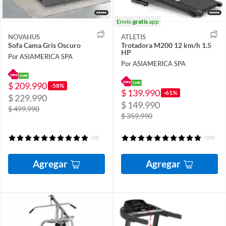
Envío
gratis
app
NOVAHUS
ATLETIS
Sofa Cama Gris Oscuro
Trotadora M200 12 km/h 1.5
HP
Por ASIAMERICA SPA
Por ASIAMERICA SPA
$ 209.990
-58%
$ 139.990
-61%
$ 229.990
$ 149.990
$ 499.990
$ 359.990
(25)
(101)
Agregar
Agregar