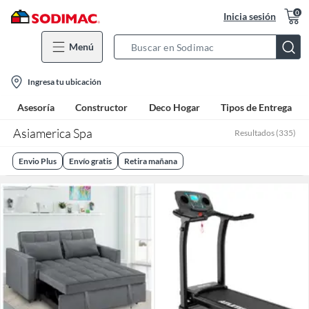
0
Inicia sesión
Menú
Search
Bar
location-
Ingresa tu ubicación
icon
Asesoría
Constructor
Deco Hogar
Tipos de Entrega
Asiamerica Spa
Resultados
(
335
)
Envio Plus
Envío gratis
Retira mañana