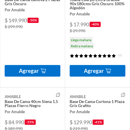
Gris Oscuro
90x180cms Gris Oscuro 100%
Algodón
Por Amabile
Por Amabile
$ 149.990
-50%
$ 17.990
-40%
$ 299.990
$ 29.990
Llega mañana
Retira mañana
(10)
Agregar
Agregar
AMABILE
AMABILE
Base De Cama 40cm Siena 1.5
Base De Cama Cortona 1 Plaza
Plazas Fierro Negro
Gris Grafito
Por Amabile
Por Amabile
$ 84.990
$ 129.990
-55%
-41%
$ 189.990
$ 219.990