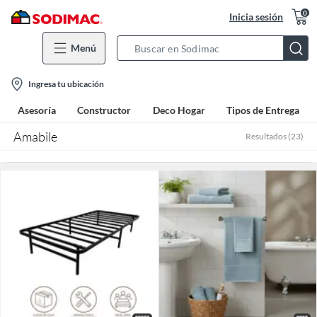
0
Inicia sesión
Menú
Search
Bar
location-
Ingresa tu ubicación
icon
Asesoría
Constructor
Deco Hogar
Tipos de Entrega
Amabile
Resultados
(
23
)