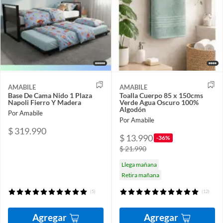
AMABILE
AMABILE
Base De Cama Nido 1 Plaza
Toalla Cuerpo 85 x 150cms
Napoli Fierro Y Madera
Verde Agua Oscuro 100%
Algodón
Por Amabile
Por Amabile
$ 319.990
$ 13.990
-36%
$ 21.990
Llega mañana
Retira mañana
(5)
(12)
Agregar
Agregar