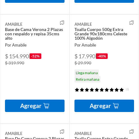
AMABILE
AMABILE
Base de Cama Verona 2 Plazas
Toalla Cuerpo 500g Extra
con respaldo y repisa 35cms
Grande 90x180cms Celeste
alto
100% Algodón
Por Amabile
Por Amabile
$ 154.990
$ 17.990
-52%
-40%
$ 319.990
$ 29.990
Llega mañana
Retira mañana
(6)
Agregar
Agregar
AMABILE
AMABILE
Base De Cama Genova 2 Plazas
Toalla Cuerpo Extra Grande