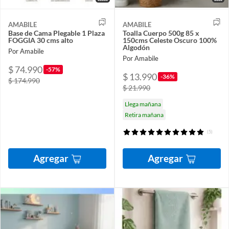
AMABILE
AMABILE
Base de Cama Plegable 1 Plaza
Toalla Cuerpo 500g 85 x
FOGGIA 30 cms alto
150cms Celeste Oscuro 100%
Algodón
Por Amabile
Por Amabile
$ 74.990
-57%
$ 13.990
-36%
$ 174.990
$ 21.990
Llega mañana
Retira mañana
(5)
Agregar
Agregar