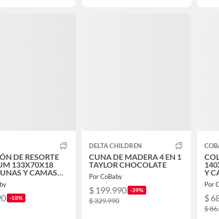
DELTA CHILDREN
COB
ÓN DE RESORTE
CUNA DE MADERA 4 EN 1
CO
UM 133X70X18
TAYLOR CHOCOLATE
140
CUNAS Y CAMAS
Y C
Por CoBaby
ANSICIÓN
TRA
by
Por 
$ 199.990
-39%
90
$ 6
-18%
$ 329.990
$ 86