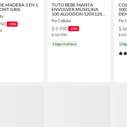
E MADERA 3 EN 1
TUTO BEBE MANTA
CO
ONT GRIS
ENVOLVER MUSELINA
100
100 ALGODON 120X120
DEN
by
CIERVO
Por CoBaby
Por 
990
-38%
$ 9.990
$ 4
-23%
90
$ 12.990
$ 59
Llega mañana
Lle