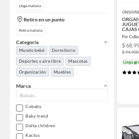
Llega mañana
ONSHIN
ORGAN
Retiro en un punto
JUGUET
CAJAS
Retira mañana
Por CoBa
Categoría
$ 68.9
Mundo bebé
Dormitorio
$ 94.900
Deportes y aire libre
Mascotas
Llega
gr
Organización
Muebles
Marca
Cobaby
Baby trend
Delta children
Kactus