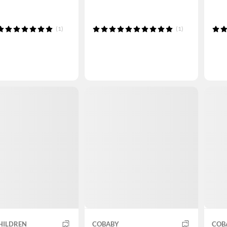
(1)
(1)
HILDREN
COBABY
COB