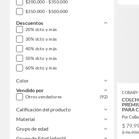
$200.000 - $350.000
$350.000 - $500.000
$500.000 - $1.000.000
Descuentos
20% dcto y más
DESDE $1.000.000
30% dcto y más
40% dcto y más
50% dcto y más
60% dcto y más
Color
Vendido por
COBABY
Otros vendedores
(92)
COLCH
PREMI
Calificación del producto
PARA 
DE TR
Por CoBa
Material
$ 79.9
Grupo de edad
$ 96.990
Grupo de Edad Infantil