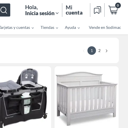
0
Hola
,
Mi
cuenta
Inicia sesión
Tarjetas y cuentas
Tiendas
Ayuda
Vende en Sodimac
1
2