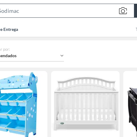
Search
Bar
de Entrega
r por
:
endados