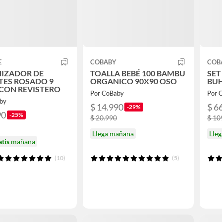
E
COBABY
COB
IZADOR DE
TOALLA BEBÉ 100 BAMBU
SET
TES ROSADO 9
ORGANICO 90X90 OSO
BUH
 CON REVISTERO
Por CoBaby
Por 
by
$ 14.990
$ 6
-29%
90
-25%
$ 20.990
$ 10
Llega mañana
Lle
atis
mañana
(10)
(5)