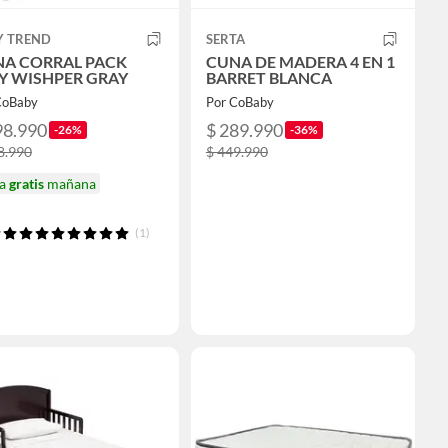
Y TREND
SERTA
A CORRAL PACK
CUNA DE MADERA 4 EN 1
Y WISHPER GRAY
BARRET BLANCA
CoBaby
Por CoBaby
98.990
$ 289.990
-26%
-36%
8.990
$ 449.990
ga
gratis
mañana
(1)