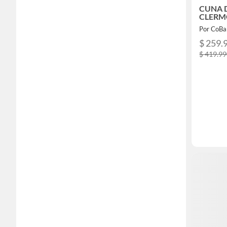
CUNA D
CLERM
Por CoBa
$ 259.
$ 419.9