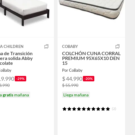
TA CHILDREN
COBABY
a de Transición
COLCHÓN CUNA CORRAL
era solida Abby
PREMIUM 95X65X10 DEN
colate
15
CoBaby
Por CoBaby
19.990
$ 44.990
-29%
-20%
8.990
$ 55.990
ga
gratis
mañana
Llega mañana
(2)