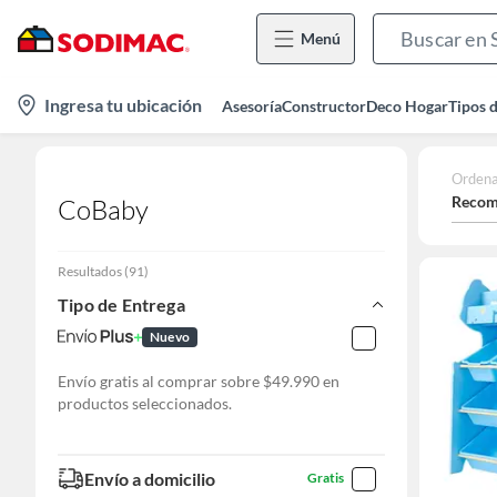
Menú
location-
Ingresa tu ubicación
Asesoría
Constructor
Deco Hogar
Tipos 
icon
Ordena
Recom
CoBaby
Resultados
(
91
)
Tipo de Entrega
Nuevo
Envío gratis al comprar sobre $49.990 en
productos seleccionados.
Envío a domicilio
Gratis