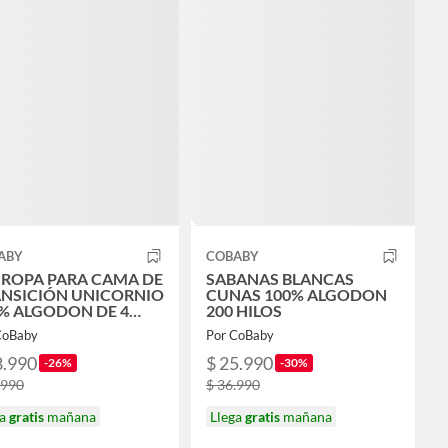
ABY
COBABY
 ROPA PARA CAMA DE
SABANAS BLANCAS
NSICIÓN UNICORNIO
CUNAS 100% ALGODON
% ALGODON DE 4
200 HILOS
ZAS
CoBaby
Por CoBaby
8.990
$ 25.990
-26%
-30%
.990
$ 36.990
ga
gratis
mañana
Llega
gratis
mañana