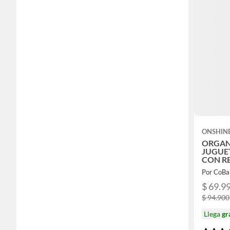
ONSHIN
ORGAN
JUGUET
CON R
Por CoBa
$ 69.9
$ 94.900
Llega
gr