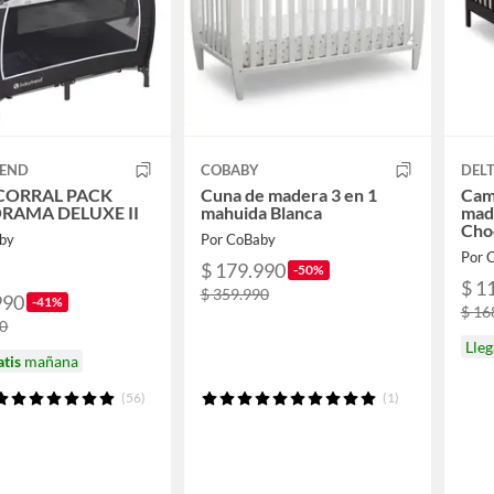
REND
COBABY
DEL
CORRAL PACK
Cuna de madera 3 en 1
Cam
RAMA DELUXE II
mahuida Blanca
mad
Cho
by
Por CoBaby
Por 
$ 179.990
-50%
$ 1
$ 359.990
990
-41%
$ 16
90
Lle
atis
mañana
(56)
(1)