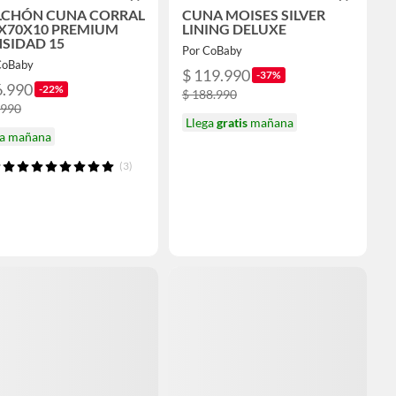
LCHÓN CUNA CORRAL
CUNA MOISES SILVER
X70X10 PREMIUM
LINING DELUXE
SIDAD 15
Por CoBaby
CoBaby
$ 119.990
-37%
6.990
-22%
$ 188.990
.990
Llega
gratis
mañana
ga mañana
(3)