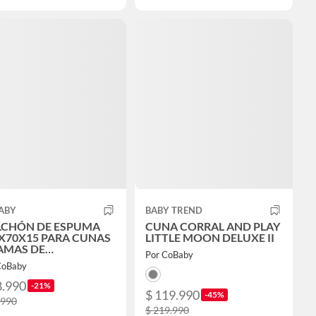
ABY
BABY TREND
LCHÓN DE ESPUMA
CUNA CORRAL AND PLAY
X70X15 PARA CUNAS
LITTLE MOON DELUXE II
AMAS DE
Por CoBaby
NSICIÓN
CoBaby
8.990
-21%
$ 119.990
-45%
.990
$ 219.990