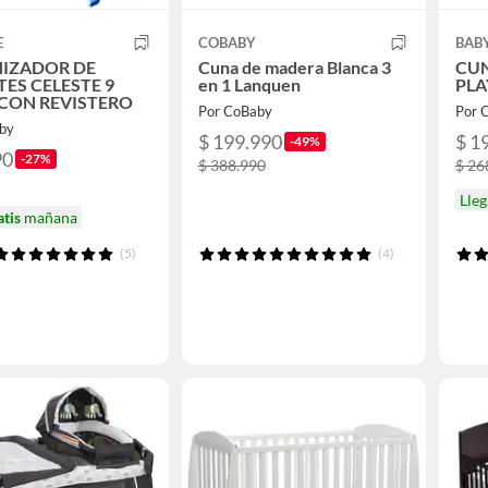
E
COBABY
BAB
IZADOR DE
Cuna de madera Blanca 3
CUN
ES CELESTE 9
en 1 Lanquen
PLA
 CON REVISTERO
Por CoBaby
Por 
by
$ 199.990
$ 1
-49%
90
-27%
$ 388.990
$ 26
Lle
atis
mañana
(5)
(4)