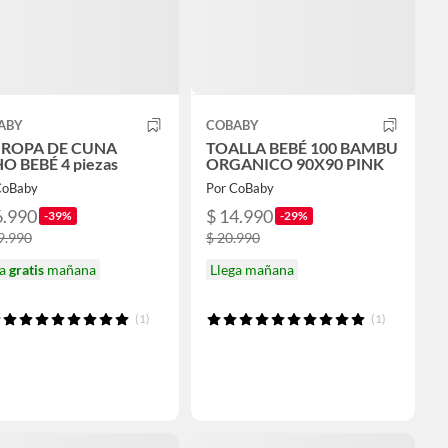
ABY
COBABY
 ROPA DE CUNA
TOALLA BEBÉ 100 BAMBU
O BEBÉ 4 piezas
ORGANICO 90X90 PINK
CoBaby
Por CoBaby
6.990
$ 14.990
-39%
-29%
9.990
$ 20.990
ga
gratis
mañana
Llega mañana
(1)
(1)