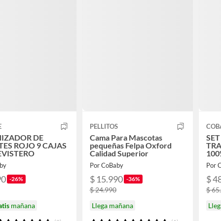
E
PELLITOS
COB
IZADOR DE
Cama Para Mascotas
SET
ES ROJO 9 CAJAS
pequeñas Felpa Oxford
TRA
EVISTERO
Calidad Superior
100
PIE
by
Por CoBaby
Por 
90
$ 15.990
$ 4
-26%
-36%
$ 24.990
$ 65
atis
mañana
Llega mañana
Lle