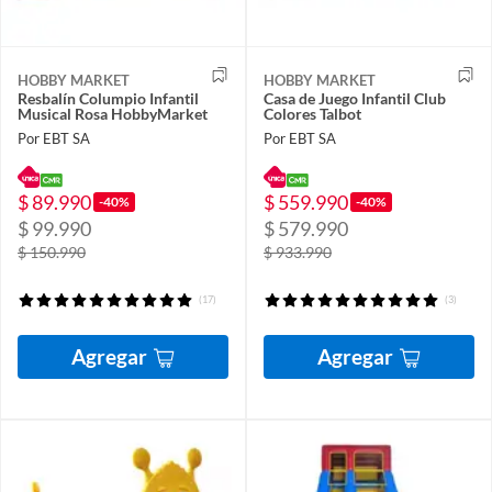
HOBBY MARKET
HOBBY MARKET
Resbalín Columpio Infantil
Casa de Juego Infantil Club
Musical Rosa HobbyMarket
Colores Talbot
Por EBT SA
Por EBT SA
$ 89.990
$ 559.990
-40%
-40%
$ 99.990
$ 579.990
$ 150.990
$ 933.990
(17)
(3)
Agregar
Agregar