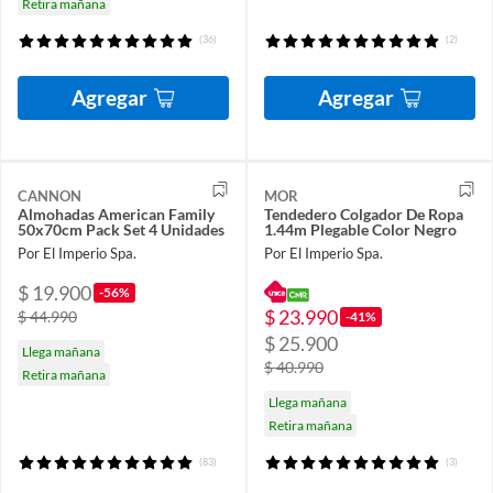
Retira mañana
(36)
(2)
Agregar
Agregar
CANNON
MOR
Almohadas American Family
Tendedero Colgador De Ropa
50x70cm Pack Set 4 Unidades
1.44m Plegable Color Negro
Por El Imperio Spa.
Por El Imperio Spa.
$ 19.900
-56%
$ 23.990
$ 44.990
-41%
$ 25.900
Llega mañana
$ 40.990
Retira mañana
Llega mañana
Retira mañana
(83)
(3)