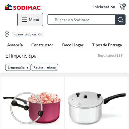
0
Inicia sesión
Menú
Search
Bar
location-
Ingresa tu ubicación
icon
Asesoría
Constructor
Deco Hogar
Tipos de Entrega
El Imperio Spa.
Resultados
(
163
)
Llega mañana
Retira mañana