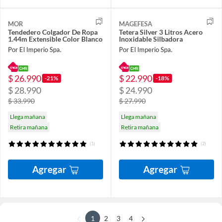
MOR
MAGEFESA
Tendedero Colgador De Ropa
Tetera Silver 3 Litros Acero
1.44m Extensible Color Blanco
Inoxidable Silbadora
Por El Imperio Spa.
Por El Imperio Spa.
$ 26.990
$ 22.990
-21%
-18%
$ 28.990
$ 24.990
$ 33.990
$ 27.990
Llega mañana
Llega mañana
Retira mañana
Retira mañana
(1)
(2)
Agregar
Agregar
1
2
3
4