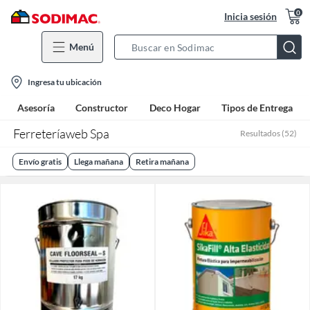
0
Inicia sesión
Menú
Search
Bar
location-
Ingresa tu ubicación
icon
Asesoría
Constructor
Deco Hogar
Tipos de Entrega
Ferreteríaweb Spa
Resultados
(
52
)
Envío gratis
Llega mañana
Retira mañana