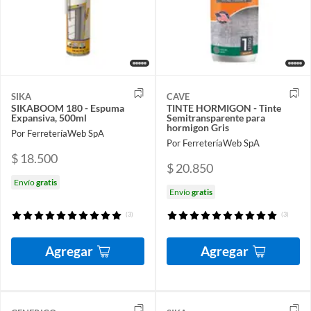
SIKA
CAVE
SIKABOOM 180 - Espuma
TINTE HORMIGON - Tinte
Expansiva, 500ml
Semitransparente para
hormigon Gris
Por FerreteríaWeb SpA
Por FerreteríaWeb SpA
$ 18.500
$ 20.850
Envío
gratis
Envío
gratis
(3)
(3)
Agregar
Agregar