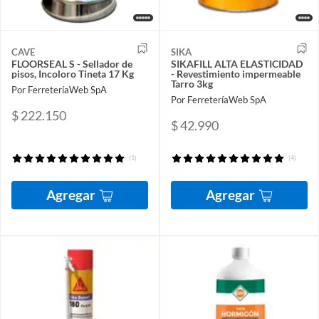
CAVE
SIKA
FLOORSEAL S - Sellador de
SIKAFILL ALTA ELASTICIDAD
pisos, Incoloro Tineta 17 Kg
- Revestimiento impermeable
Tarro 3kg
Por FerreteríaWeb SpA
Por FerreteríaWeb SpA
$ 222.150
$ 42.990
(1)
(4)
Agregar
Agregar