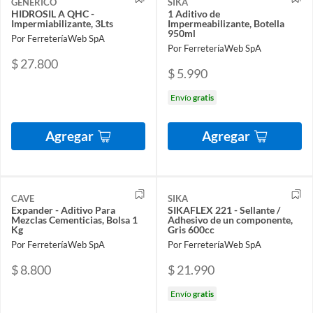
GENERICO
SIKA
HIDROSIL A QHC -
1 Aditivo de
Impermiabilizante, 3Lts
Impermeabilizante, Botella
950ml
Por FerreteríaWeb SpA
Por FerreteríaWeb SpA
$ 27.800
$ 5.990
Envío
gratis
Agregar
Agregar
CAVE
SIKA
Expander - Aditivo Para
SIKAFLEX 221 - Sellante /
Mezclas Cementicias, Bolsa 1
Adhesivo de un componente,
Kg
Gris 600cc
Por FerreteríaWeb SpA
Por FerreteríaWeb SpA
$ 8.800
$ 21.990
Envío
gratis