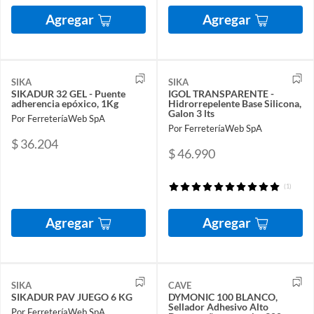
Agregar
Agregar
SIKA
SIKA
SIKADUR 32 GEL - Puente
IGOL TRANSPARENTE -
adherencia epóxico, 1Kg
Hidrorrepelente Base Silicona,
Galon 3 lts
Por FerreteríaWeb SpA
Por FerreteríaWeb SpA
$ 36.204
$ 46.990
(1)
Agregar
Agregar
SIKA
CAVE
SIKADUR PAV JUEGO 6 KG
DYMONIC 100 BLANCO,
Sellador Adhesivo Alto
Por FerreteríaWeb SpA