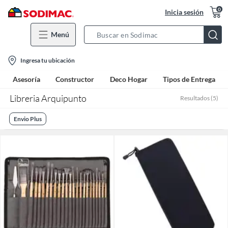
0
Inicia sesión
Menú
Search
Bar
location-
Ingresa tu ubicación
icon
Asesoría
Constructor
Deco Hogar
Tipos de Entrega
Libreria Arquipunto
Resultados
(
5
)
Envio Plus