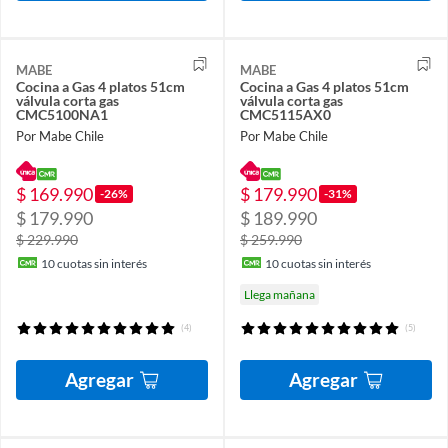
MABE
MABE
Cocina a Gas 4 platos 51cm
Cocina a Gas 4 platos 51cm
válvula corta gas
válvula corta gas
CMC5100NA1
CMC5115AX0
Por Mabe Chile
Por Mabe Chile
$ 169.990
$ 179.990
-26%
-31%
$ 179.990
$ 189.990
$ 229.990
$ 259.990
10
cuotas sin interés
10
cuotas sin interés
Llega mañana
(4)
(5)
Agregar
Agregar