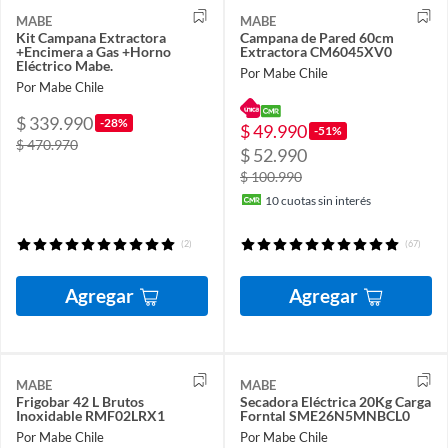
MABE
MABE
Kit Campana Extractora
Campana de Pared 60cm
+Encimera a Gas +Horno
Extractora CM6045XV0
Eléctrico Mabe.
Por Mabe Chile
Por Mabe Chile
$ 339.990
-28%
$ 49.990
-51%
$ 470.970
$ 52.990
$ 100.990
10
cuotas sin interés
(2)
(67)
Agregar
Agregar
MABE
MABE
Frigobar 42 L Brutos
Secadora Eléctrica 20Kg Carga
Inoxidable RMF02LRX1
Forntal SME26N5MNBCL0
Por Mabe Chile
Por Mabe Chile