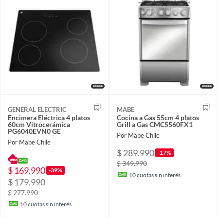
GENERAL ELECTRIC
MABE
Encimera Eléctrica 4 platos
Cocina a Gas 55cm 4 platos
60cm Vitrocerámica
Grill a Gas CMC5560FX1
PG6040EVN0 GE
Por Mabe Chile
Por Mabe Chile
$ 289.990
-17%
$ 349.990
$ 169.990
-39%
10
cuotas sin interés
$ 179.990
$ 277.990
10
cuotas sin interés