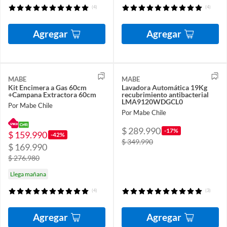
(4)
(4)
Agregar
Agregar
MABE
MABE
Kit Encimera a Gas 60cm
Lavadora Automática 19Kg
+Campana Extractora 60cm
recubrimiento antibacterial
LMA9120WDGCL0
Por Mabe Chile
Por Mabe Chile
$ 289.990
-17%
$ 159.990
-42%
$ 349.990
$ 169.990
$ 276.980
Llega mañana
(4)
(3)
Agregar
Agregar