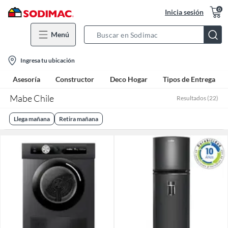
0
Inicia sesión
Menú
Search
Bar
location-
Ingresa tu ubicación
icon
Asesoría
Constructor
Deco Hogar
Tipos de Entrega
Mabe Chile
Resultados
(
22
)
Llega mañana
Retira mañana