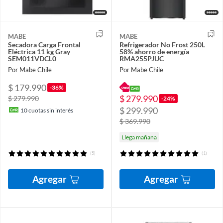
MABE
MABE
Secadora Carga Frontal
Refrigerador No Frost 250L
Eléctrica 11 kg Gray
58% ahorro de energía
SEM011VDCL0
RMA255PJUC
Por Mabe Chile
Por Mabe Chile
$ 179.990
-36%
$ 279.990
$ 279.990
-24%
$ 299.990
10
cuotas sin interés
$ 369.990
Llega mañana
(5)
(1)
Agregar
Agregar