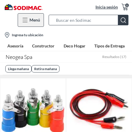
0
Inicia sesión
Menú
Search
Bar
location-
Ingresa tu ubicación
icon
Asesoría
Constructor
Deco Hogar
Tipos de Entrega
Neogea Spa
Resultados
(
17
)
Llega mañana
Retira mañana