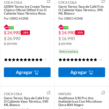
COCA COLA
COCA COLA
GERM Termo Ice Cream Termo
Germ Termo Taza de Café Frío
Clásico Oficial 500ml Frío O
O Caliente Vaso Térmico, 390
Caliente Vaso Térmico Rosa
ML Blanco
Por ORRO HOME
Por ORRO HOME
$ 24.990
$ 14.990
-38%
-50%
$ 26.990
$ 16.990
$ 39.990
$ 29.990
Retira mañana
(5)
(13)
Agregar
Agregar
COCA COLA
HAYLOU
Germ Termo Taza de Café Frío
Audífonos S30 Pro Anc
O Caliente Vaso Térmico, 590
Inalámbricos Con Micrófono
ML Blanco
Dura 80H Negro