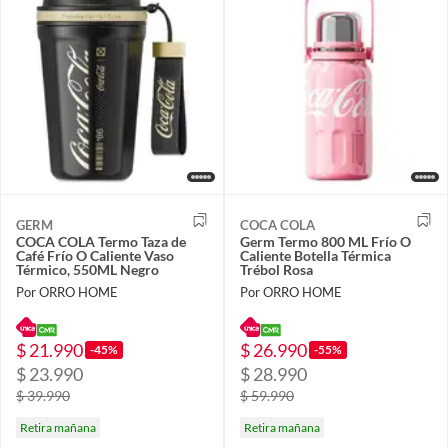
GERM
COCA COLA
COCA COLA Termo Taza de
Germ Termo 800 ML Frío O
Café Frío O Caliente Vaso
Caliente Botella Térmica
Térmico, 550ML Negro
Trébol Rosa
Por ORRO HOME
Por ORRO HOME
$ 21.990
$ 26.990
-45%
-55%
$ 23.990
$ 28.990
$ 39.990
$ 59.990
Retira mañana
Retira mañana