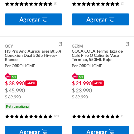
(8)
(3)
Agregar
Agregar
QCY
GERM
H3 Pro Anc Auriculares Bt 5.4
COCA COLA Termo Taza de
Conexión Dual 50db Hi-res-
Café Frío O Caliente Vaso
Blanco
Térmico, 550ML Rojo
Por ORRO HOME
Por ORRO HOME
$ 38.990
$ 21.990
-44%
-45%
$ 45.990
$ 23.990
$ 69.990
$ 39.990
Retira mañana
(22)
(1)
Agregar
Agregar