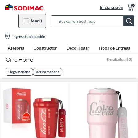
0
Inicia sesión
Menú
Search
Bar
location-
Ingresa tu ubicación
icon
Asesoría
Constructor
Deco Hogar
Tipos de Entrega
Orro Home
Resultados
(
95
)
Llega mañana
Retira mañana