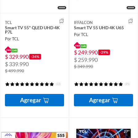
TCL
IFFALCON
Smart TV 55" QLED UHD 4K
Smart TV 55 UHD 4K U65
P7L
Por TCL
Por TCL
$ 249.990
-29%
$ 329.990
-34%
$ 259.990
$ 339.990
$ 349.990
$ 499.990
(22)
(21)
Agregar
Agregar