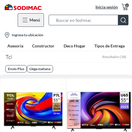
0
Inicia sesión
Menú
Search
Bar
location-
Ingresa tu ubicación
icon
Asesoría
Constructor
Deco Hogar
Tipos de Entrega
Tcl
Resultados
(
38
)
Envio Plus
Llega mañana