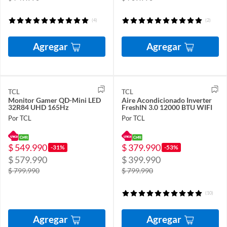
(4)
(2)
Agregar
Agregar
TCL
TCL
Monitor Gamer QD-Mini LED
Aire Acondicionado Inverter
32R84 UHD 165Hz
FreshIN 3.0 12000 BTU WIFI
Por TCL
Por TCL
$ 549.990
$ 379.990
-31%
-53%
$ 579.990
$ 399.990
$ 799.990
$ 799.990
(10)
Agregar
Agregar