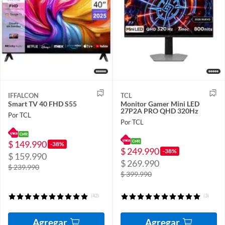
IFFALCON
TCL
Smart TV 40 FHD S55
Monitor Gamer Mini LED
27P2A PRO QHD 320Hz
Por TCL
Por TCL
$ 149.990
-38%
$ 249.990
-38%
$ 159.990
$ 269.990
$ 239.990
$ 399.990
(42)
(3)
Agregar
Agregar