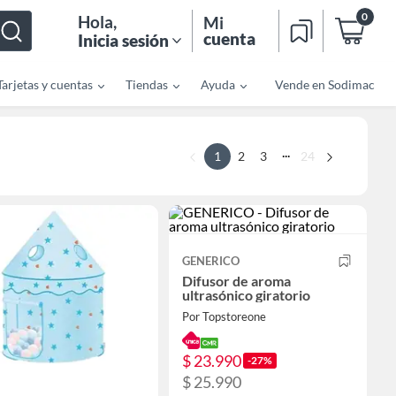
0
Hola
,
Mi
cuenta
Inicia sesión
Tarjetas y cuentas
Tiendas
Ayuda
Vende en Sodimac
...
1
2
3
24
GENERICO
Difusor de aroma
ultrasónico giratorio
Por Topstoreone
$ 23.990
-27%
$ 25.990