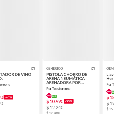
GENERICO
OEM
TADOR DE VINO
PISTOLA CHORRO DE
Lla
O.
ARENA NEUMÁTICA
Her
ARENADORA POR
toreone
Por 
GRAVEDAD
Por Topstoreone
90
$ 1
-45%
$ 10.990
-53%
90
$ 1
$ 12.240
$ 29
$ 23.480