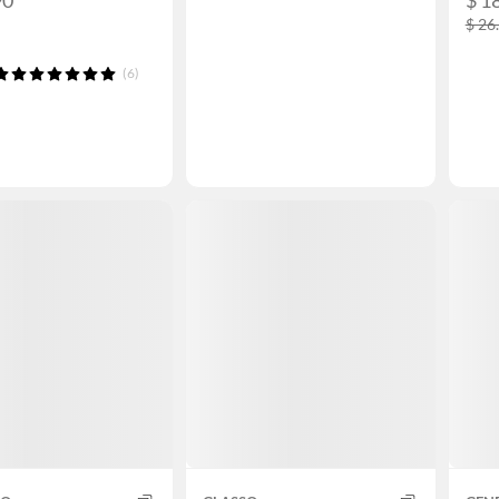
90
$ 1
$ 26
(6)