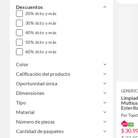
Descuentos
20% dcto y más
30% dcto y más
40% dcto y más
50% dcto y más
60% dcto y más
Color
Calificación del producto
Oportunidad única
GENERI
Dimensiones
Limpiad
Tipo
Multius
Esteril
Material
Vapor M
Por Tops
Esteril
Número de piezas
$ 30.9
Cantidad de paquetes