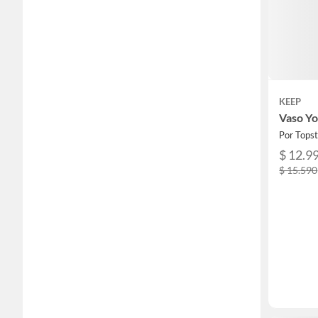
KEEP
Vaso Yo
Por Tops
$ 12.9
$ 15.590