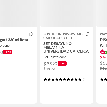
PONTIFICIA UNIVERSIDAD
WAY
CATOLICA DE CHILE
gurt 330 ml Rosa
DIS
SET DESAYUNO
toreone
Por 
MELAMINA
UNIVERSIDAD CATOLICA
90
-17%
$ 5
Por Topstoreone
$ 5
$ 9.990
-47%
$ 63
$ 18.990
(1)