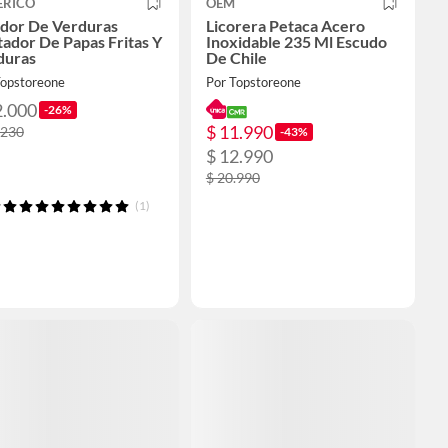
ERICO
OEM
ador De Verduras
Licorera Petaca Acero
ador De Papas Fritas Y
Inoxidable 235 Ml Escudo
duras
De Chile
Topstoreone
Por Topstoreone
2.000
-26%
$ 11.990
.230
-43%
$ 12.990
$ 20.990
(1)