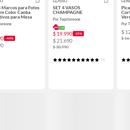
CO
GLASSO
GEN
4 Marcos para Fotos
SET 4 VASOS
Pic
cm Color Caoba
CHAMPAGNE
Cort
tivos para Mesa
Ver
Por Topstoreone
toreone
Por 
$ 1
$ 19.990
-35%
90
$ 16
-44%
$ 21.690
90
$ 30.990
(5)