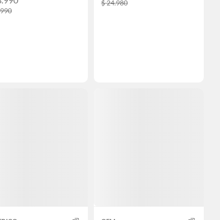
8.990
$ 24.980
.990