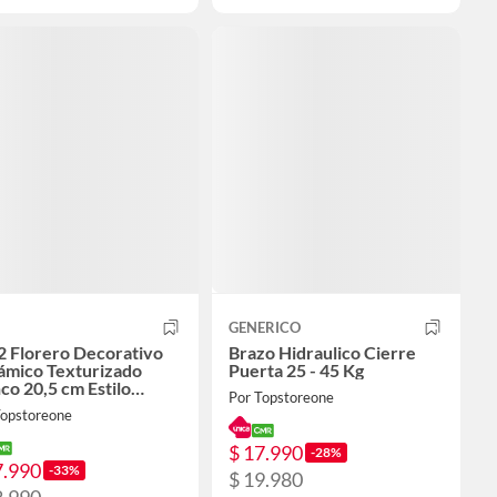
GENERICO
2 Florero Decorativo
Brazo Hidraulico Cierre
ámico Texturizado
Puerta 25 - 45 Kg
co 20,5 cm Estilo
Por Topstoreone
malista
Topstoreone
$ 17.990
-28%
7.990
-33%
$ 19.980