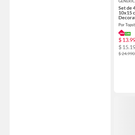
GENERI
Set de 
10x15 
Decora
Por Tops
$ 13.9
$ 15.1
$ 24.990