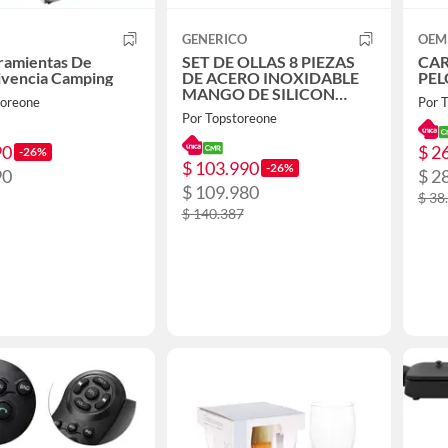
GENERICO
OEM
ramientas De
SET DE OLLAS 8 PIEZAS
CAR
ivencia Camping
DE ACERO INOXIDABLE
PEL
MANGO DE SILICON
toreone
Por 
ARTE ANDINO.
Por Topstoreone
90
$ 2
-26%
$ 103.990
-26%
90
$ 2
$ 109.980
$ 38
$ 140.387