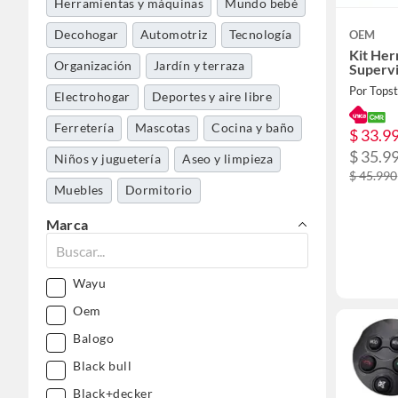
Herramientas y máquinas
Mundo bebé
Decohogar
Automotriz
Tecnología
OEM
Kit Her
Organización
Jardín y terraza
Superv
Por Tops
Electrohogar
Deportes y aire libre
Ferretería
Mascotas
Cocina y baño
$ 33.9
$ 35.9
Niños y juguetería
Aseo y limpieza
$ 45.990
Muebles
Dormitorio
Belleza, higiene y salud
Marca
Wayu
Oem
Balogo
Black bull
Black+decker