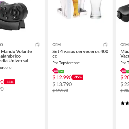
CO
OEM
OEM
l Mando Volante
Set 4 vasos cerveceros 400
Máqu
nalambrico
cc
Vac
dia Universal
Por Topstoreone
Por 
toreone
$ 12.990
$ 2
-35%
90
-33%
$ 13.790
$ 2
90
$ 19.990
$ 28