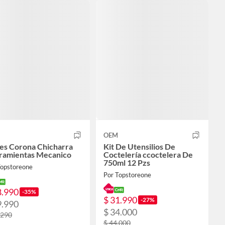
OEM
ves Corona Chicharra
Kit De Utensilios De
ramientas Mecanico
Coctelería ccoctelera De
750ml 12 Pzs
Topstoreone
Por Topstoreone
8.990
-35%
$ 31.990
-27%
9.990
$ 34.000
.290
$ 44.000