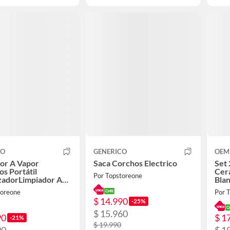
CO
GENERICO
OEM
or A Vapor
Saca Corchos Electrico
Set 
os Portátil
Cer
Por Topstoreone
izadorLimpiador A
Blan
ultiusos Portátil
Mini
toreone
Por 
izador
$ 14.990
-25%
$ 15.960
90
$ 1
-21%
$ 19.990