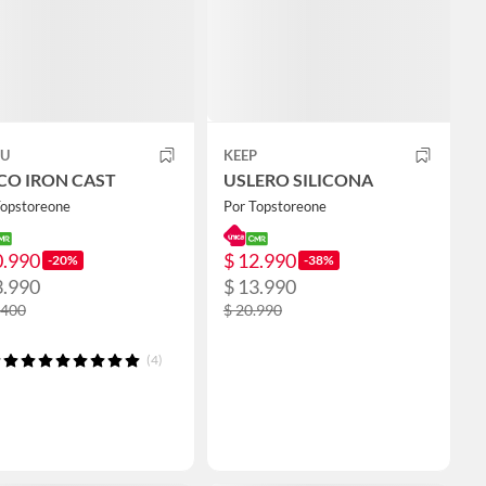
U
KEEP
CO IRON CAST
USLERO SILICONA
Topstoreone
Por Topstoreone
0.990
$ 12.990
-20%
-38%
3.990
$ 13.990
.400
$ 20.990
(4)