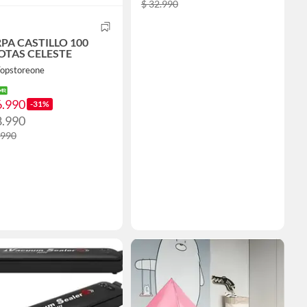
$ 32.990
PA CASTILLO 100
OTAS CELESTE
Topstoreone
6.990
-31%
8.990
.990