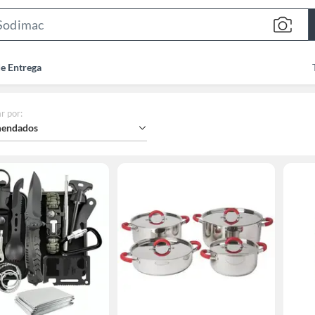
Search
Bar
de Entrega
r por
:
endados