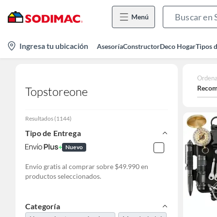
Menú
location-
Ingresa tu ubicación
Asesoría
Constructor
Deco Hogar
Tipos 
icon
Ordena
Recom
Topstoreone
Resultados
(
1144
)
Tipo de Entrega
Nuevo
Envío gratis al comprar sobre $49.990 en
productos seleccionados.
Categoría