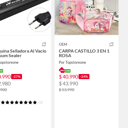
OEM
ina Selladora Al Vacío
CARPA CASTILLO 3 EN 1
uum Sealer
ROSA
Topstoreone
Por Topstoreone
0.990
$ 40.990
-27%
-24%
2.980
$ 43.990
.900
$ 53.990
(1)