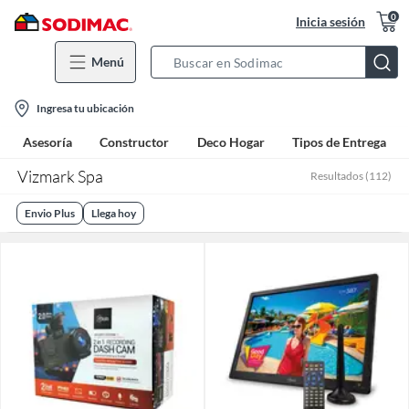
0
Inicia sesión
Menú
Search
Bar
location-
Ingresa tu ubicación
icon
Asesoría
Constructor
Deco Hogar
Tipos de Entrega
Vizmark Spa
Resultados
(
112
)
Envio Plus
Llega hoy