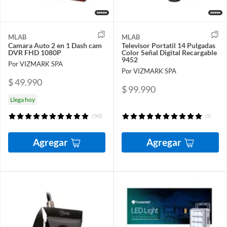
MLAB
MLAB
Camara Auto 2 en 1 Dash cam
Televisor Portatil 14 Pulgadas
DVR FHD 1080P
Color Señal Digital Recargable
9452
Por VIZMARK SPA
Por VIZMARK SPA
$ 49.990
$ 99.990
Llega hoy
(542)
(5)
Agregar
Agregar