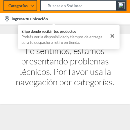
Categorías
S
e
l
Ingresa tu ubicación
a
o
r
Elige dónde recibir tus productos
c
✕
c
Podrás ver la disponibilidad y tiempos de entrega
a
para tu despacho o retiro en tienda.
h
t
Lo sentimos, estamos
B
i
a
presentando problemas
o
r
n
técnicos. Por favor usa la
-
navegación por categorías.
i
c
o
n