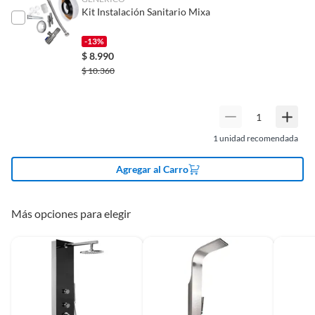
De uso personal.
Kit Instalación Sanitario Mixa
Características
3 jets, hidromasaje
-13%
$
8.990
$
10.360
1
unidad recomendada
Agregar al Carro
Más opciones para elegir