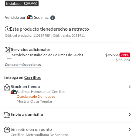
Instala por $29.990
l
l
e
Vendido por
Sodimac
S
Este producto tiene
derecho a retracto
Cód. del producto: 110187985
Cód. tienda: 2081911
Servicios adicionales
Servicio de Instalación de Columna de Ducha
$
29.990
-23%
$
38.990
Conocer más opciones
Entrega en
Cerrillos
Stock en tienda
Sodimac Homecenter Cerrillos
Quedan solo 2 unidades
Mostrar Otras Tiendas
Envío a domicilio
Sin retiro en un punto
Cerrillos, Metropolitana De Santiago