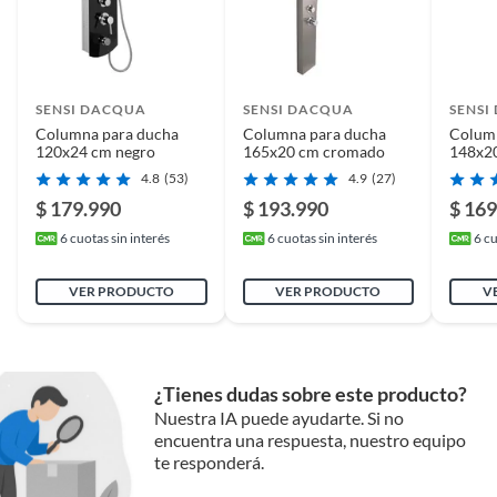
SENSI DACQUA
SENSI DACQUA
SENSI
Columna para ducha
Columna para ducha
Colum
120x24 cm negro
165x20 cm cromado
148x20
4.8
(53)
4.9
(27)
$ 179.990
$ 193.990
$ 169
6
cuotas sin interés
6
cuotas sin interés
6
cu
VER PRODUCTO
VER PRODUCTO
V
¿Tienes dudas sobre este producto?
Nuestra IA puede ayudarte. Si no
encuentra una respuesta, nuestro equipo
te responderá.