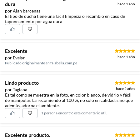
dura
hace 1 año
por Alan barcenas
Él tipo dé ducha tiene una facil limpieza o recambio en caso de
taponeamiento por agua dura
Excelente
hace 1 año
por Evelyn
Publicado originalmente en
falabella.com.pe
Lindo producto
hace 2 años
por Tagiana
Es tal como se muestra en la foto, en color blanco, de vidrio y fácil
de manipular. La recomiendo al 100 %, no solo en calidad, sino que
además, adorna el ambiente.
1 persona encontró este comentario útil.
Excelente producto.