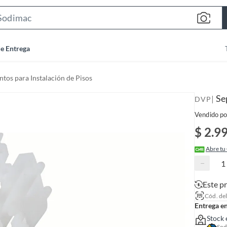
S
e
a
de Entrega
r
c
os para Instalación de Pisos
h
B
Se
|
DVP
a
Vendido po
r
$ 2.9
Abre tu
−
Este p
Cód. de
Entrega e
Stock 
Sod