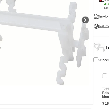
38 
Mos
Envío 
Retiro
L
Selecc
TOP
Bols
bloq
$
18