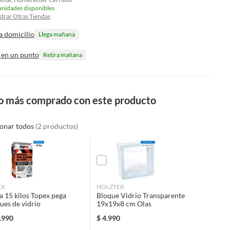
unidades disponibles
trar Otras Tiendas
a domicilio
Llega mañana
 en un punto
Retira mañana
o más comprado con este producto
ionar todos
(2 productos)
EX
HOLZTEK
a 15 kilos Topex pega
Bloque Vidrio Transparente
ues de vidrio
19x19x8 cm Olas
.990
$
4.990