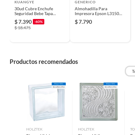
Productos que han sido informados como imperfectos, 
KUANGYE
GENERICO
remanufacturados o con alguna deficiencia, que sean comprado
30ud Cubre Enchufe
Almohadilla Para
Seguridad Bebe Tapa
Impresora Epson L3150
Alimentos, bebidas, medicamentos, suplementos alimenticios, v
Protector Con 2 Llave
L3110 L1110 Mas Caja
$ 7.390
$ 7.790
-60%
Pinturas de un color a solicitud.
$ 18.475
Plantas.
De uso personal.
Productos recomendados
T
HOLZTEK
HOLZTEK
TO