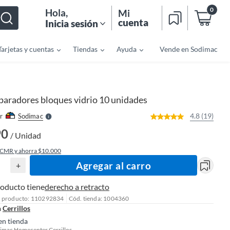
0
Hola
,
Mi
cuenta
Inicia sesión
Tarjetas y cuentas
Tiendas
Ayuda
Vende en Sodimac
o
f
n
I
r
e
paradores bloques vidrio 10 unidades
l
l
e
4.8 (19)
r
Sodimac
S
90
/ Unidad
 CMR y ahorra $10.000
Agregar al carro
+
roducto tiene
derecho a retracto
l producto: 110292834
Cód. tienda: 1004360
n
Cerrillos
en tienda
imac Homecenter Cerrillos