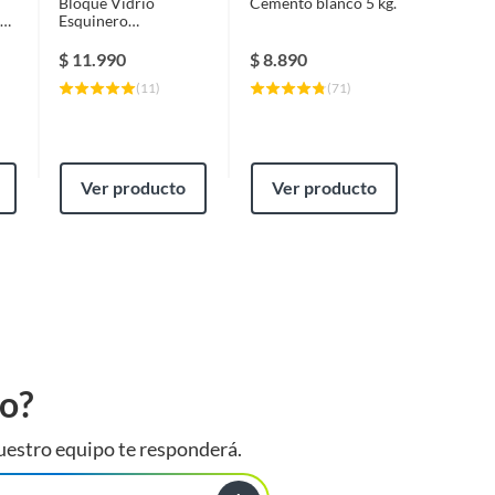
Bloque Vidrio
Cemento blanco 5 kg.
Esquinero
x8
Tranparente 13x19x8
cm 80002-CB
$
11.990
$
8.890
(
11
)
(
71
)
Ver producto
Ver producto
to?
uestro equipo te responderá.