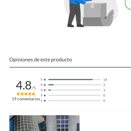
Opiniones de este producto
16
5
4.8
2
4
/5
1
3
0
2
19
comentarios
0
1